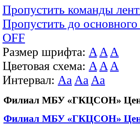
Пропустить команды лен
Пропустить до основного
OFF
Размер шрифта:
A
A
A
Цветовая схема:
A
A
A
Интервал:
Aa
Aa
Aa
Филиал МБУ «ГКЦСОН» Цент
Филиал МБУ «ГКЦСОН» Цент