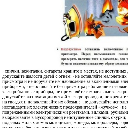
· спички, зажигалки, сигареты храните в местах, не доступных 
допускайте шалости детей с огнем; · не оставляйте малолетних 
присмотра и не поручайте им наблюдение за включенными эле
приборами; · не оставляйте без присмотра работающие газовые
электробытовые приборы, не применяйте самодельные электро
допускайте эксплуатации ветхой электропроводки, не крепите
на гвоздях и не заклеивайте их обоями; · не допускайте исполь
нестандартных электрических предохранителей «жучков»; · не 
поврежденными электрическими розетками, вилками, рубильника
выбрасывайте в мусоропровод непотушенные спички, окурки; ·
подвалах жилых домов мотоциклы, мопеды, мотороллеры, гор
материалы, бензин, лаки, краски и т.п.; · не загромождайте меб