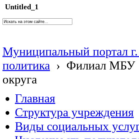
Untitled_1
Муниципальный портал г.
политика
›
Филиал МБУ 
округа
Главная
Структура учреждения
Виды социальных услу