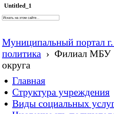
Untitled_1
Муниципальный портал г.
политика
›
Филиал МБУ 
округа
Главная
Структура учреждения
Виды социальных услу