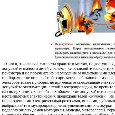
· спички, зажигалки, сигареты храните в местах, не доступных 
допускайте шалости детей с огнем; · не оставляйте малолетних 
присмотра и не поручайте им наблюдение за включенными эле
приборами; · не оставляйте без присмотра работающие газовые
электробытовые приборы, не применяйте самодельные электро
допускайте эксплуатации ветхой электропроводки, не крепите
на гвоздях и не заклеивайте их обоями; · не допускайте исполь
нестандартных электрических предохранителей «жучков»; · не 
поврежденными электрическими розетками, вилками, рубильника
выбрасывайте в мусоропровод непотушенные спички, окурки; ·
подвалах жилых домов мотоциклы, мопеды, мотороллеры, гор
материалы, бензин, лаки, краски и т.п.; · не загромождайте меб