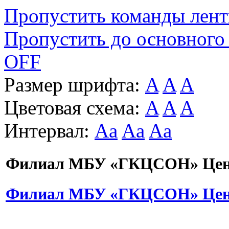
Пропустить команды лен
Пропустить до основного
OFF
Размер шрифта:
A
A
A
Цветовая схема:
A
A
A
Интервал:
Aa
Aa
Aa
Филиал МБУ «ГКЦСОН» Цент
Филиал МБУ «ГКЦСОН» Цент