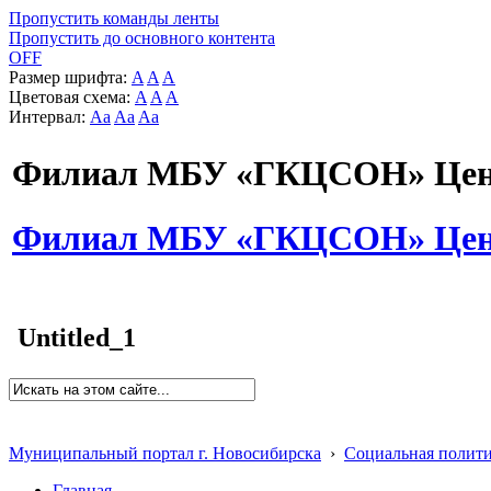
Пропустить команды ленты
Пропустить до основного контента
OFF
Размер шрифта:
A
A
A
Цветовая схема:
A
A
A
Интервал:
Aa
Aa
Aa
Филиал МБУ «ГКЦСОН» Цент
Филиал МБУ «ГКЦСОН» Цент
Untitled_1
Муниципальный портал г. Новосибирска
›
Социальная полит
Главная