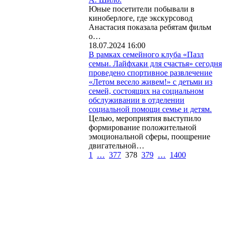
Юные посетители побывали в
киноберлоге, где экскурсовод
Анастасия показала ребятам фильм
о…
18.07.2024 16:00
В рамках семейного клуба «Пазл
семьи. Лайфхаки для счастья» сегодня
проведено спортивное развлечение
«Летом весело живем!» с детьми из
семей, состоящих на социальном
обслуживании в отделении
социальной помощи семье и детям.
Целью, мероприятия выступило
формирование положительной
эмоциональной сферы, поощрение
двигательной…
1
…
377
378
379
…
1400