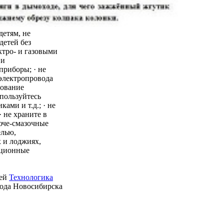
детям, не
детей без
ктро- и газовыми
 и
приборы; · не
 электропровода
зование
пользуйтесь
ми и т.д.; · не
 не храните в
юче-смазочные
елью,
 и лоджиях,
ационные
ией
Технологика
рода Новосибирска