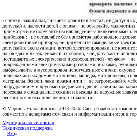
· спички, зажигалки, сигареты храните в местах, не доступных 
допускайте шалости детей с огнем; · не оставляйте малолетних 
присмотра и не поручайте им наблюдение за включенными эле
приборами; · не оставляйте без присмотра работающие газовые
электробытовые приборы, не применяйте самодельные электро
допускайте эксплуатации ветхой электропроводки, не крепите
на гвоздях и не заклеивайте их обоями; · не допускайте исполь
нестандартных электрических предохранителей «жучков»; · не 
поврежденными электрическими розетками, вилками, рубильника
выбрасывайте в мусоропровод непотушенные спички, окурки; ·
подвалах жилых домов мотоциклы, мопеды, мотороллеры, гор
материалы, бензин, лаки, краски и т.п.; · не загромождайте меб
оборудованием и другими предметами двери, люки на балконах
переходы в специальные секции и выходы на наружные эваку
лестницы в домах повышенной этажности.
© Мэрия г. Новосибирска, 2013-2026. Сайт разработан компан
совместно с департаментом связи и информатизации мэрии го
Муниципальный портал
Техническая поддержка
Вход