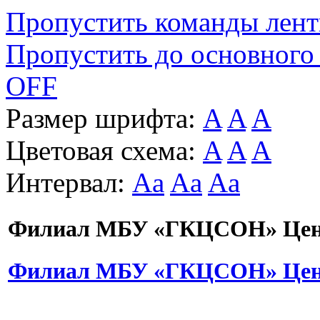
Пропустить команды лен
Пропустить до основного
OFF
Размер шрифта:
A
A
A
Цветовая схема:
A
A
A
Интервал:
Aa
Aa
Aa
Филиал МБУ «ГКЦСОН» Цент
Филиал МБУ «ГКЦСОН» Цент