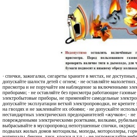
· спички, зажигалки, сигареты храните в местах, не доступных 
допускайте шалости детей с огнем; · не оставляйте малолетних 
присмотра и не поручайте им наблюдение за включенными эле
приборами; · не оставляйте без присмотра работающие газовые
электробытовые приборы, не применяйте самодельные электро
допускайте эксплуатации ветхой электропроводки, не крепите
на гвоздях и не заклеивайте их обоями; · не допускайте исполь
нестандартных электрических предохранителей «жучков»; · не 
поврежденными электрическими розетками, вилками, рубильника
выбрасывайте в мусоропровод непотушенные спички, окурки; ·
подвалах жилых домов мотоциклы, мопеды, мотороллеры, гор
материалы, бензин, лаки, краски и т.п.; · не загромождайте меб