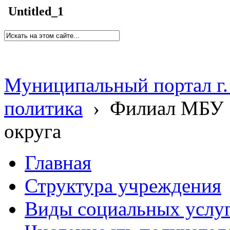
Untitled_1
Муниципальный портал г.
политика
›
Филиал МБУ 
округа
Главная
Структура учреждения
Виды социальных услу