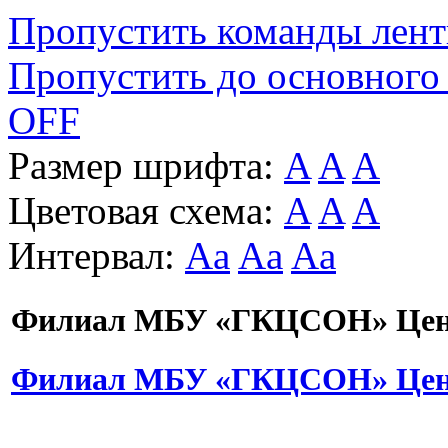
Пропустить команды лен
Пропустить до основного
OFF
Размер шрифта:
A
A
A
Цветовая схема:
A
A
A
Интервал:
Aa
Aa
Aa
Филиал МБУ «ГКЦСОН» Цент
Филиал МБУ «ГКЦСОН» Цент