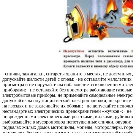
· спички, зажигалки, сигареты храните в местах, не доступных 
допускайте шалости детей с огнем; · не оставляйте малолетних 
присмотра и не поручайте им наблюдение за включенными эле
приборами; · не оставляйте без присмотра работающие газовые
электробытовые приборы, не применяйте самодельные электро
допускайте эксплуатации ветхой электропроводки, не крепите
на гвоздях и не заклеивайте их обоями; · не допускайте исполь
нестандартных электрических предохранителей «жучков»; · не 
поврежденными электрическими розетками, вилками, рубильника
выбрасывайте в мусоропровод непотушенные спички, окурки; ·
подвалах жилых домов мотоциклы, мопеды, мотороллеры, гор
материалы, бензин, лаки, краски и т.п.; · не загромождайте меб