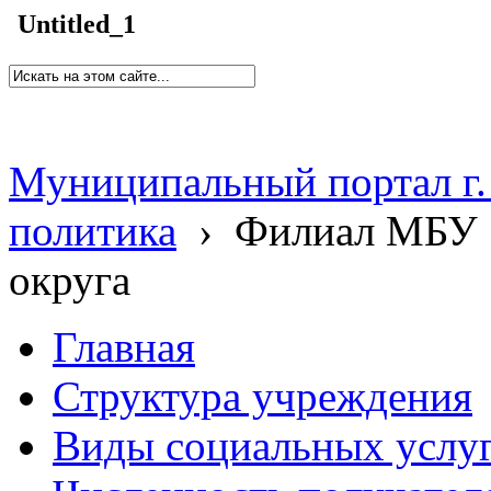
Untitled_1
Муниципальный портал г.
политика
›
Филиал МБУ 
округа
Главная
Структура учреждения
Виды социальных услу