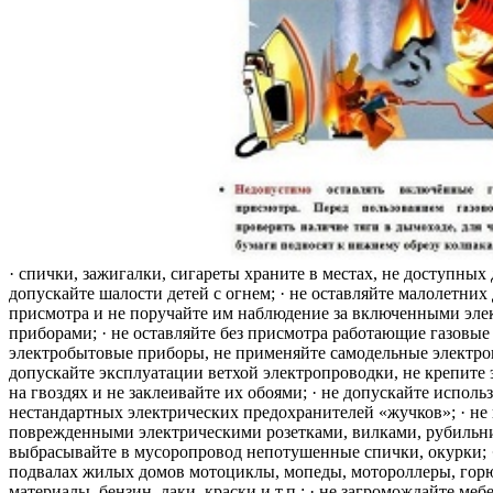
· спички, зажигалки, сигареты храните в местах, не доступных 
допускайте шалости детей с огнем; · не оставляйте малолетних 
присмотра и не поручайте им наблюдение за включенными эле
приборами; · не оставляйте без присмотра работающие газовые
электробытовые приборы, не применяйте самодельные электро
допускайте эксплуатации ветхой электропроводки, не крепите
на гвоздях и не заклеивайте их обоями; · не допускайте исполь
нестандартных электрических предохранителей «жучков»; · не 
поврежденными электрическими розетками, вилками, рубильника
выбрасывайте в мусоропровод непотушенные спички, окурки; ·
подвалах жилых домов мотоциклы, мопеды, мотороллеры, гор
материалы, бензин, лаки, краски и т.п.; · не загромождайте меб