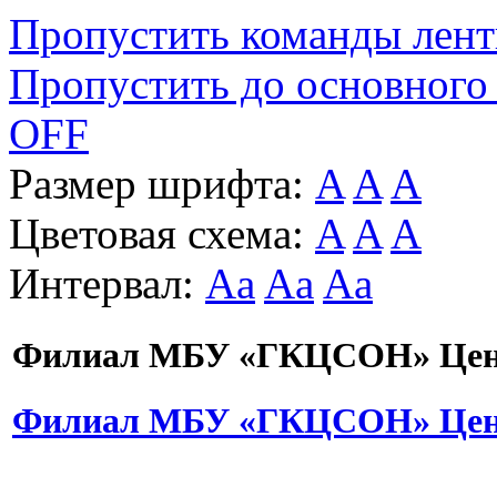
Пропустить команды лен
Пропустить до основного
OFF
Размер шрифта:
A
A
A
Цветовая схема:
A
A
A
Интервал:
Aa
Aa
Aa
Филиал МБУ «ГКЦСОН» Цент
Филиал МБУ «ГКЦСОН» Цент