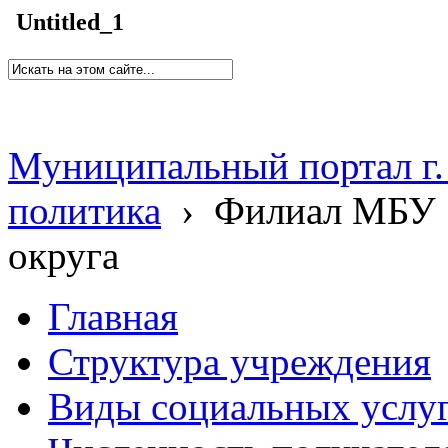
Untitled_1
Муниципальный портал г.
политика
›
Филиал МБУ 
округа
Главная
Структура учреждения
Виды социальных услу