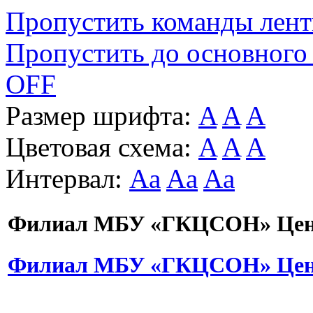
Пропустить команды лен
Пропустить до основного
OFF
Размер шрифта:
A
A
A
Цветовая схема:
A
A
A
Интервал:
Aa
Aa
Aa
Филиал МБУ «ГКЦСОН» Цент
Филиал МБУ «ГКЦСОН» Цент