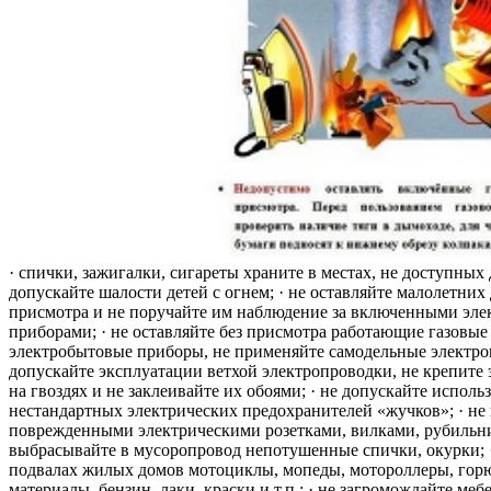
· спички, зажигалки, сигареты храните в местах, не доступных 
допускайте шалости детей с огнем; · не оставляйте малолетних 
присмотра и не поручайте им наблюдение за включенными эле
приборами; · не оставляйте без присмотра работающие газовые
электробытовые приборы, не применяйте самодельные электро
допускайте эксплуатации ветхой электропроводки, не крепите
на гвоздях и не заклеивайте их обоями; · не допускайте исполь
нестандартных электрических предохранителей «жучков»; · не 
поврежденными электрическими розетками, вилками, рубильника
выбрасывайте в мусоропровод непотушенные спички, окурки; ·
подвалах жилых домов мотоциклы, мопеды, мотороллеры, гор
материалы, бензин, лаки, краски и т.п.; · не загромождайте меб