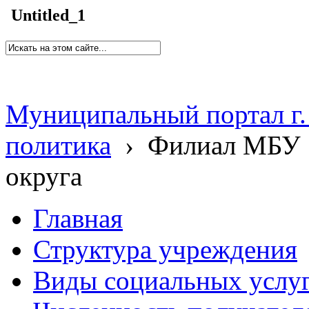
Untitled_1
Муниципальный портал г.
политика
›
Филиал МБУ 
округа
Главная
Структура учреждения
Виды социальных услу