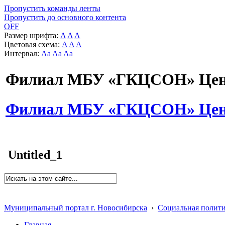
Пропустить команды ленты
Пропустить до основного контента
OFF
Размер шрифта:
A
A
A
Цветовая схема:
A
A
A
Интервал:
Aa
Aa
Aa
Филиал МБУ «ГКЦСОН» Цент
Филиал МБУ «ГКЦСОН» Цент
Untitled_1
Муниципальный портал г. Новосибирска
›
Социальная полит
Главная