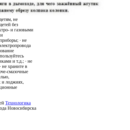
детям, не
детей без
ктро- и газовыми
 и
приборы; · не
 электропровода
зование
пользуйтесь
ми и т.д.; · не
 не храните в
юче-смазочные
елью,
 и лоджиях,
ационные
ией
Технологика
рода Новосибирска