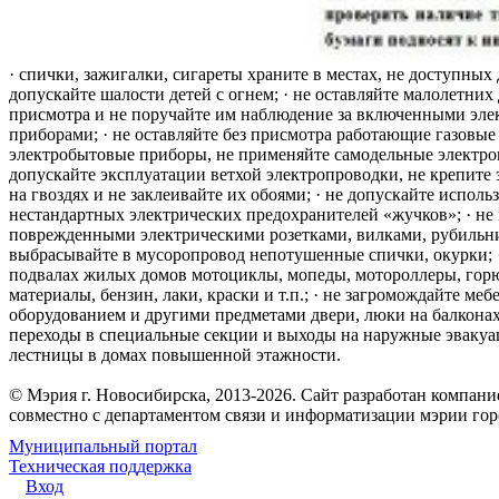
· спички, зажигалки, сигареты храните в местах, не доступных 
допускайте шалости детей с огнем; · не оставляйте малолетних 
присмотра и не поручайте им наблюдение за включенными эле
приборами; · не оставляйте без присмотра работающие газовые
электробытовые приборы, не применяйте самодельные электро
допускайте эксплуатации ветхой электропроводки, не крепите
на гвоздях и не заклеивайте их обоями; · не допускайте исполь
нестандартных электрических предохранителей «жучков»; · не 
поврежденными электрическими розетками, вилками, рубильника
выбрасывайте в мусоропровод непотушенные спички, окурки; ·
подвалах жилых домов мотоциклы, мопеды, мотороллеры, гор
материалы, бензин, лаки, краски и т.п.; · не загромождайте меб
оборудованием и другими предметами двери, люки на балконах
переходы в специальные секции и выходы на наружные эваку
лестницы в домах повышенной этажности.
© Мэрия г. Новосибирска, 2013-2026. Сайт разработан компан
совместно с департаментом связи и информатизации мэрии го
Муниципальный портал
Техническая поддержка
Вход