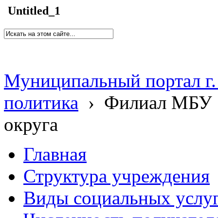
Untitled_1
Муниципальный портал г.
политика
›
Филиал МБУ 
округа
Главная
Структура учреждения
Виды социальных услу