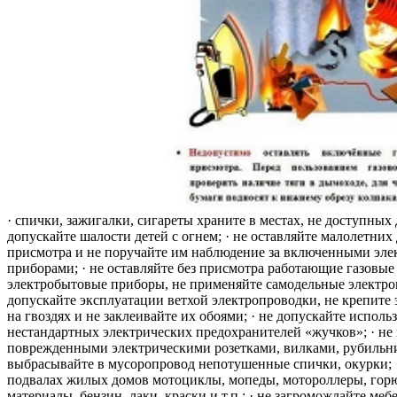
· спички, зажигалки, сигареты храните в местах, не доступных 
допускайте шалости детей с огнем; · не оставляйте малолетних 
присмотра и не поручайте им наблюдение за включенными эле
приборами; · не оставляйте без присмотра работающие газовые
электробытовые приборы, не применяйте самодельные электро
допускайте эксплуатации ветхой электропроводки, не крепите
на гвоздях и не заклеивайте их обоями; · не допускайте исполь
нестандартных электрических предохранителей «жучков»; · не 
поврежденными электрическими розетками, вилками, рубильника
выбрасывайте в мусоропровод непотушенные спички, окурки; ·
подвалах жилых домов мотоциклы, мопеды, мотороллеры, гор
материалы, бензин, лаки, краски и т.п.; · не загромождайте меб