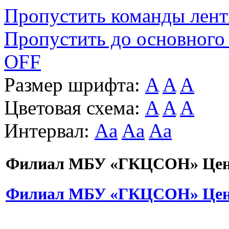
Пропустить команды лен
Пропустить до основного
OFF
Размер шрифта:
A
A
A
Цветовая схема:
A
A
A
Интервал:
Aa
Aa
Aa
Филиал МБУ «ГКЦСОН» Цент
Филиал МБУ «ГКЦСОН» Цент