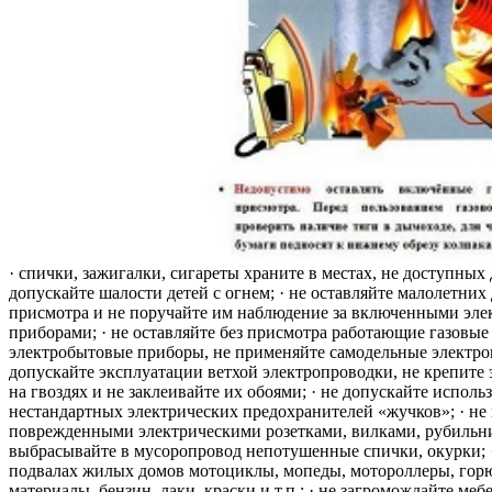
· спички, зажигалки, сигареты храните в местах, не доступных 
допускайте шалости детей с огнем; · не оставляйте малолетних 
присмотра и не поручайте им наблюдение за включенными эле
приборами; · не оставляйте без присмотра работающие газовые
электробытовые приборы, не применяйте самодельные электро
допускайте эксплуатации ветхой электропроводки, не крепите
на гвоздях и не заклеивайте их обоями; · не допускайте исполь
нестандартных электрических предохранителей «жучков»; · не 
поврежденными электрическими розетками, вилками, рубильника
выбрасывайте в мусоропровод непотушенные спички, окурки; ·
подвалах жилых домов мотоциклы, мопеды, мотороллеры, гор
материалы, бензин, лаки, краски и т.п.; · не загромождайте меб