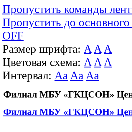
Пропустить команды лен
Пропустить до основного
OFF
Размер шрифта:
A
A
A
Цветовая схема:
A
A
A
Интервал:
Aa
Aa
Aa
Филиал МБУ «ГКЦСОН» Цент
Филиал МБУ «ГКЦСОН» Цент