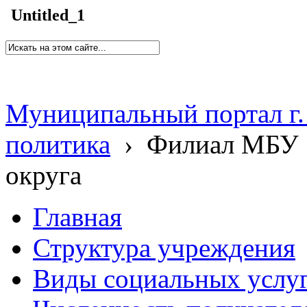
Untitled_1
Муниципальный портал г.
политика
›
Филиал МБУ 
округа
Главная
Структура учреждения
Виды социальных услу