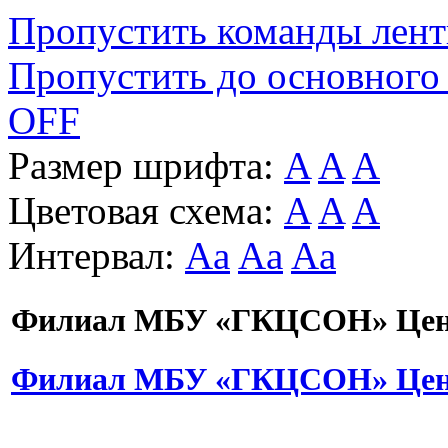
Пропустить команды лен
Пропустить до основного
OFF
Размер шрифта:
A
A
A
Цветовая схема:
A
A
A
Интервал:
Aa
Aa
Aa
Филиал МБУ «ГКЦСОН» Цент
Филиал МБУ «ГКЦСОН» Цент