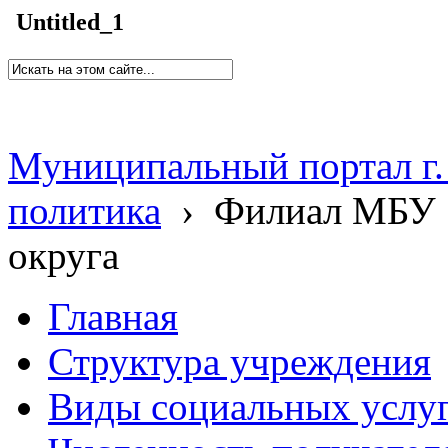
Untitled_1
Муниципальный портал г.
политика
›
Филиал МБУ 
округа
Главная
Структура учреждения
Виды социальных услу