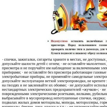
· спички, зажигалки, сигареты храните в местах, не доступных 
допускайте шалости детей с огнем; · не оставляйте малолетних 
присмотра и не поручайте им наблюдение за включенными эле
приборами; · не оставляйте без присмотра работающие газовые
электробытовые приборы, не применяйте самодельные электро
допускайте эксплуатации ветхой электропроводки, не крепите
на гвоздях и не заклеивайте их обоями; · не допускайте исполь
нестандартных электрических предохранителей «жучков»; · не 
поврежденными электрическими розетками, вилками, рубильника
выбрасывайте в мусоропровод непотушенные спички, окурки; ·
подвалах жилых домов мотоциклы, мопеды, мотороллеры, гор
материалы, бензин, лаки, краски и т.п.; · не загромождайте меб