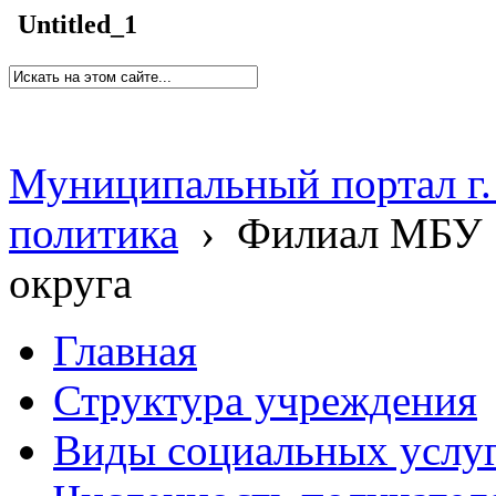
Untitled_1
Муниципальный портал г.
политика
›
Филиал МБУ 
округа
Главная
Структура учреждения
Виды социальных услу