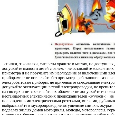
· спички, зажигалки, сигареты храните в местах, не доступных 
допускайте шалости детей с огнем; · не оставляйте малолетних 
присмотра и не поручайте им наблюдение за включенными эле
приборами; · не оставляйте без присмотра работающие газовые
электробытовые приборы, не применяйте самодельные электро
допускайте эксплуатации ветхой электропроводки, не крепите
на гвоздях и не заклеивайте их обоями; · не допускайте исполь
нестандартных электрических предохранителей «жучков»; · не 
поврежденными электрическими розетками, вилками, рубильника
выбрасывайте в мусоропровод непотушенные спички, окурки; ·
подвалах жилых домов мотоциклы, мопеды, мотороллеры, гор
материалы, бензин, лаки, краски и т.п.; · не загромождайте меб