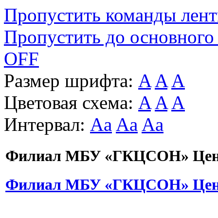
Пропустить команды лен
Пропустить до основного
OFF
Размер шрифта:
A
A
A
Цветовая схема:
A
A
A
Интервал:
Aa
Aa
Aa
Филиал МБУ «ГКЦСОН» Цент
Филиал МБУ «ГКЦСОН» Цент