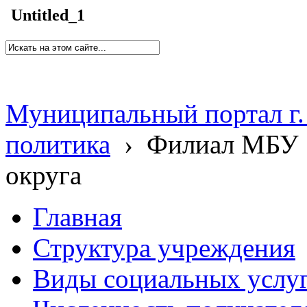
Untitled_1
Муниципальный портал г.
политика
›
Филиал МБУ 
округа
Главная
Структура учреждения
Виды социальных услу