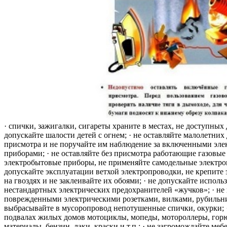
· спички, зажигалки, сигареты храните в местах, не доступных 
допускайте шалости детей с огнем; · не оставляйте малолетних 
присмотра и не поручайте им наблюдение за включенными эле
приборами; · не оставляйте без присмотра работающие газовые
электробытовые приборы, не применяйте самодельные электро
допускайте эксплуатации ветхой электропроводки, не крепите
на гвоздях и не заклеивайте их обоями; · не допускайте исполь
нестандартных электрических предохранителей «жучков»; · не 
поврежденными электрическими розетками, вилками, рубильника
выбрасывайте в мусоропровод непотушенные спички, окурки; ·
подвалах жилых домов мотоциклы, мопеды, мотороллеры, гор
материалы, бензин, лаки, краски и т.п.; · не загромождайте меб