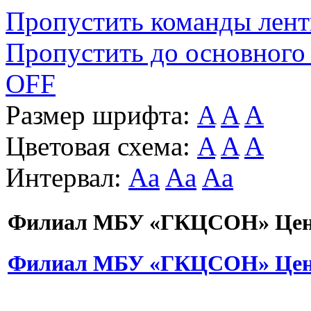
Пропустить команды лен
Пропустить до основного
OFF
Размер шрифта:
A
A
A
Цветовая схема:
A
A
A
Интервал:
Aa
Aa
Aa
Филиал МБУ «ГКЦСОН» Цент
Филиал МБУ «ГКЦСОН» Цент