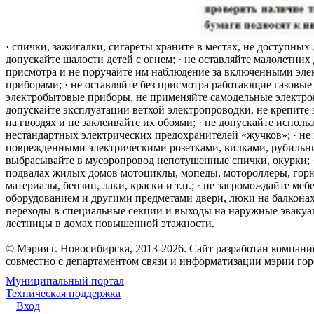
· спички, зажигалки, сигареты храните в местах, не доступных 
допускайте шалости детей с огнем; · не оставляйте малолетних 
присмотра и не поручайте им наблюдение за включенными эле
приборами; · не оставляйте без присмотра работающие газовые
электробытовые приборы, не применяйте самодельные электро
допускайте эксплуатации ветхой электропроводки, не крепите
на гвоздях и не заклеивайте их обоями; · не допускайте исполь
нестандартных электрических предохранителей «жучков»; · не 
поврежденными электрическими розетками, вилками, рубильника
выбрасывайте в мусоропровод непотушенные спички, окурки; ·
подвалах жилых домов мотоциклы, мопеды, мотороллеры, гор
материалы, бензин, лаки, краски и т.п.; · не загромождайте меб
оборудованием и другими предметами двери, люки на балконах
переходы в специальные секции и выходы на наружные эваку
лестницы в домах повышенной этажности.
© Мэрия г. Новосибирска, 2013-2026. Сайт разработан компан
совместно с департаментом связи и информатизации мэрии го
Муниципальный портал
Техническая поддержка
Вход