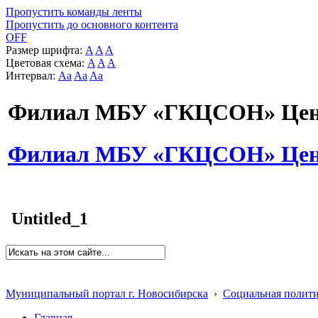
Пропустить команды ленты
Пропустить до основного контента
OFF
Размер шрифта:
A
A
A
Цветовая схема:
A
A
A
Интервал:
Aa
Aa
Aa
Филиал МБУ «ГКЦСОН» Цент
Филиал МБУ «ГКЦСОН» Цент
Untitled_1
Муниципальный портал г. Новосибирска
›
Социальная полит
Главная