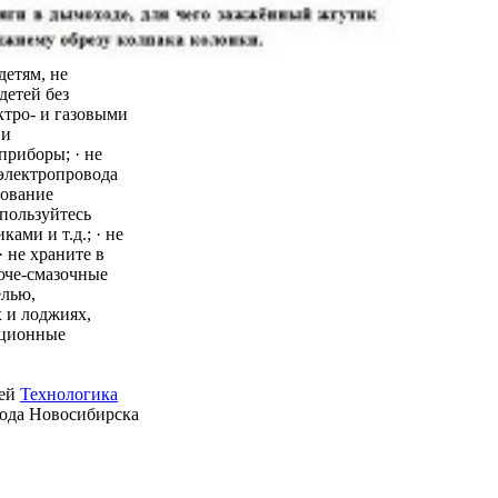
детям, не
детей без
ктро- и газовыми
 и
приборы; · не
 электропровода
зование
пользуйтесь
ми и т.д.; · не
 не храните в
юче-смазочные
елью,
 и лоджиях,
ационные
ией
Технологика
рода Новосибирска