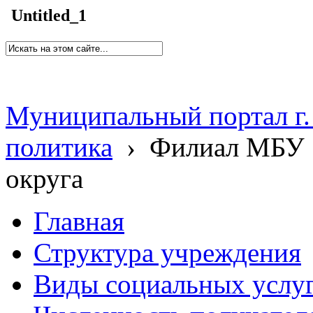
Untitled_1
Муниципальный портал г.
политика
›
Филиал МБУ 
округа
Главная
Структура учреждения
Виды социальных услу