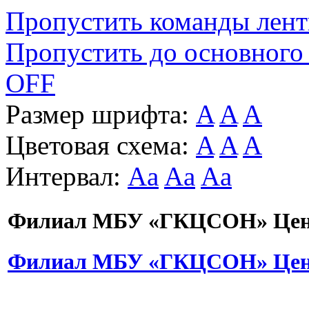
Пропустить команды лен
Пропустить до основного
OFF
Размер шрифта:
A
A
A
Цветовая схема:
A
A
A
Интервал:
Aa
Aa
Aa
Филиал МБУ «ГКЦСОН» Цент
Филиал МБУ «ГКЦСОН» Цент