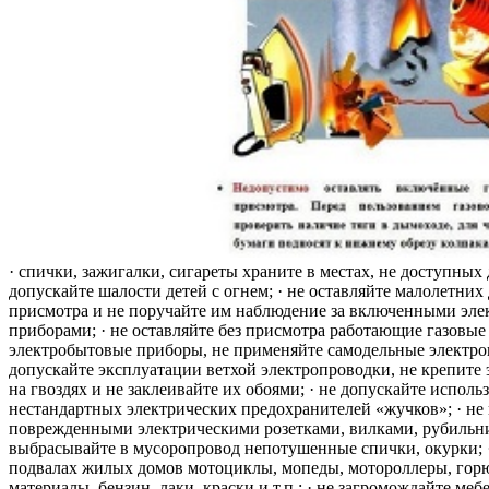
· спички, зажигалки, сигареты храните в местах, не доступных 
допускайте шалости детей с огнем; · не оставляйте малолетних 
присмотра и не поручайте им наблюдение за включенными эле
приборами; · не оставляйте без присмотра работающие газовые
электробытовые приборы, не применяйте самодельные электро
допускайте эксплуатации ветхой электропроводки, не крепите
на гвоздях и не заклеивайте их обоями; · не допускайте исполь
нестандартных электрических предохранителей «жучков»; · не 
поврежденными электрическими розетками, вилками, рубильника
выбрасывайте в мусоропровод непотушенные спички, окурки; ·
подвалах жилых домов мотоциклы, мопеды, мотороллеры, гор
материалы, бензин, лаки, краски и т.п.; · не загромождайте меб