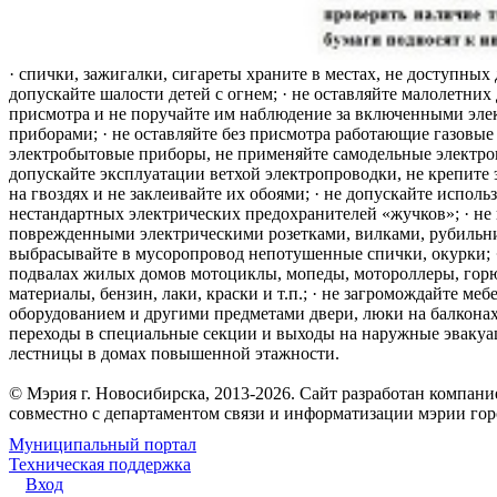
· спички, зажигалки, сигареты храните в местах, не доступных 
допускайте шалости детей с огнем; · не оставляйте малолетних 
присмотра и не поручайте им наблюдение за включенными эле
приборами; · не оставляйте без присмотра работающие газовые
электробытовые приборы, не применяйте самодельные электро
допускайте эксплуатации ветхой электропроводки, не крепите
на гвоздях и не заклеивайте их обоями; · не допускайте исполь
нестандартных электрических предохранителей «жучков»; · не 
поврежденными электрическими розетками, вилками, рубильника
выбрасывайте в мусоропровод непотушенные спички, окурки; ·
подвалах жилых домов мотоциклы, мопеды, мотороллеры, гор
материалы, бензин, лаки, краски и т.п.; · не загромождайте меб
оборудованием и другими предметами двери, люки на балконах
переходы в специальные секции и выходы на наружные эваку
лестницы в домах повышенной этажности.
© Мэрия г. Новосибирска, 2013-2026. Сайт разработан компан
совместно с департаментом связи и информатизации мэрии го
Муниципальный портал
Техническая поддержка
Вход