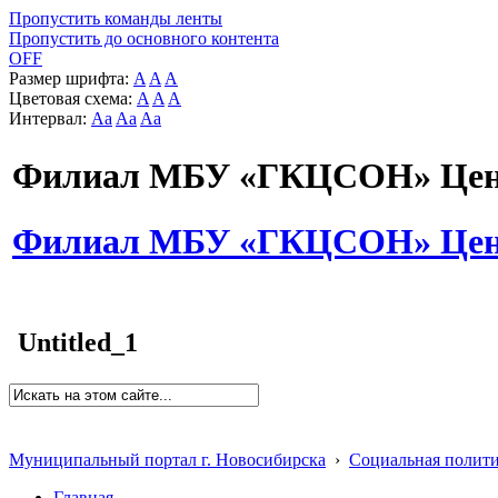
Пропустить команды ленты
Пропустить до основного контента
OFF
Размер шрифта:
A
A
A
Цветовая схема:
A
A
A
Интервал:
Aa
Aa
Aa
Филиал МБУ «ГКЦСОН» Цент
Филиал МБУ «ГКЦСОН» Цент
Untitled_1
Муниципальный портал г. Новосибирска
›
Социальная полит
Главная