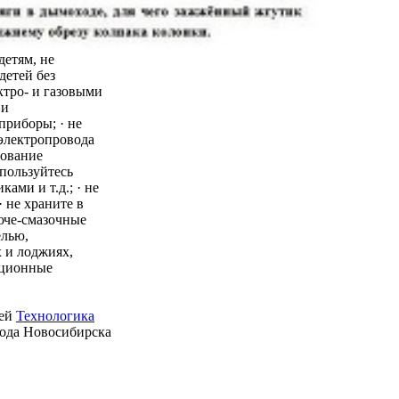
детям, не
детей без
ктро- и газовыми
 и
приборы; · не
 электропровода
зование
пользуйтесь
ми и т.д.; · не
 не храните в
юче-смазочные
елью,
 и лоджиях,
ационные
ией
Технологика
рода Новосибирска