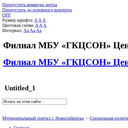
Пропустить команды ленты
Пропустить до основного контента
OFF
Размер шрифта:
A
A
A
Цветовая схема:
A
A
A
Интервал:
Aa
Aa
Aa
Филиал МБУ «ГКЦСОН» Цент
Филиал МБУ «ГКЦСОН» Цент
Untitled_1
Муниципальный портал г. Новосибирска
›
Социальная полит
Главная