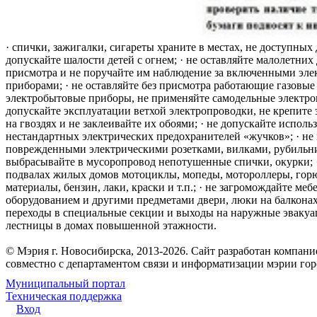
· спички, зажигалки, сигареты храните в местах, не доступных 
допускайте шалости детей с огнем; · не оставляйте малолетних 
присмотра и не поручайте им наблюдение за включенными эле
приборами; · не оставляйте без присмотра работающие газовые
электробытовые приборы, не применяйте самодельные электро
допускайте эксплуатации ветхой электропроводки, не крепите
на гвоздях и не заклеивайте их обоями; · не допускайте исполь
нестандартных электрических предохранителей «жучков»; · не 
поврежденными электрическими розетками, вилками, рубильника
выбрасывайте в мусоропровод непотушенные спички, окурки; ·
подвалах жилых домов мотоциклы, мопеды, мотороллеры, гор
материалы, бензин, лаки, краски и т.п.; · не загромождайте меб
оборудованием и другими предметами двери, люки на балконах
переходы в специальные секции и выходы на наружные эваку
лестницы в домах повышенной этажности.
© Мэрия г. Новосибирска, 2013-2026. Сайт разработан компан
совместно с департаментом связи и информатизации мэрии го
Муниципальный портал
Техническая поддержка
Вход