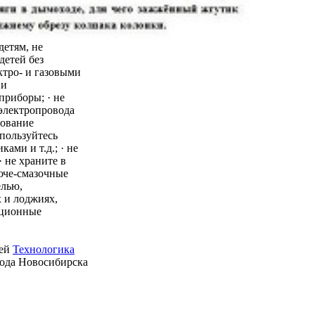
детям, не
детей без
ктро- и газовыми
 и
приборы; · не
 электропровода
зование
пользуйтесь
ми и т.д.; · не
 не храните в
юче-смазочные
елью,
 и лоджиях,
ационные
ией
Технологика
рода Новосибирска