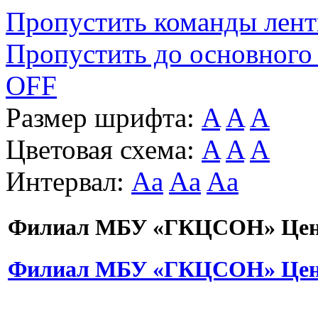
Пропустить команды лен
Пропустить до основного
OFF
Размер шрифта:
A
A
A
Цветовая схема:
A
A
A
Интервал:
Aa
Aa
Aa
Филиал МБУ «ГКЦСОН» Цент
Филиал МБУ «ГКЦСОН» Цент