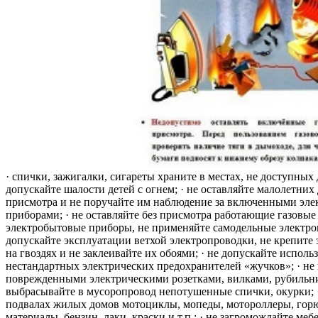
· спички, зажигалки, сигареты храните в местах, не доступных 
допускайте шалости детей с огнем; · не оставляйте малолетних 
присмотра и не поручайте им наблюдение за включенными эле
приборами; · не оставляйте без присмотра работающие газовые
электробытовые приборы, не применяйте самодельные электро
допускайте эксплуатации ветхой электропроводки, не крепите
на гвоздях и не заклеивайте их обоями; · не допускайте исполь
нестандартных электрических предохранителей «жучков»; · не 
поврежденными электрическими розетками, вилками, рубильника
выбрасывайте в мусоропровод непотушенные спички, окурки; ·
подвалах жилых домов мотоциклы, мопеды, мотороллеры, гор
материалы, бензин, лаки, краски и т.п.; · не загромождайте меб