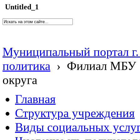
Untitled_1
Муниципальный портал г.
политика
›
Филиал МБУ 
округа
Главная
Структура учреждения
Виды социальных услу