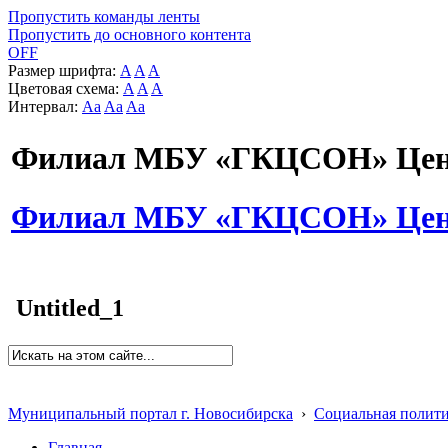
Пропустить команды ленты
Пропустить до основного контента
OFF
Размер шрифта:
A
A
A
Цветовая схема:
A
A
A
Интервал:
Aa
Aa
Aa
Филиал МБУ «ГКЦСОН» Цент
Филиал МБУ «ГКЦСОН» Цент
Untitled_1
Муниципальный портал г. Новосибирска
›
Социальная полит
Главная