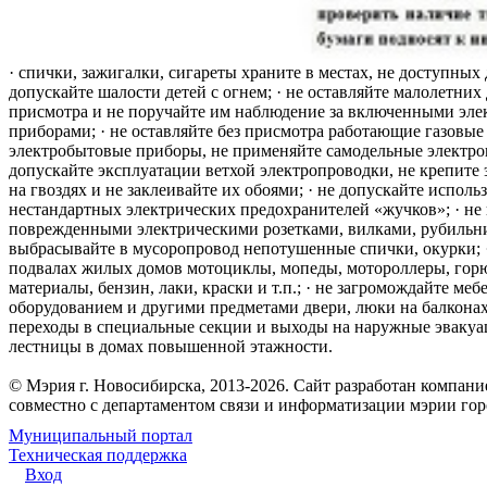
· спички, зажигалки, сигареты храните в местах, не доступных 
допускайте шалости детей с огнем; · не оставляйте малолетних 
присмотра и не поручайте им наблюдение за включенными эле
приборами; · не оставляйте без присмотра работающие газовые
электробытовые приборы, не применяйте самодельные электро
допускайте эксплуатации ветхой электропроводки, не крепите
на гвоздях и не заклеивайте их обоями; · не допускайте исполь
нестандартных электрических предохранителей «жучков»; · не 
поврежденными электрическими розетками, вилками, рубильника
выбрасывайте в мусоропровод непотушенные спички, окурки; ·
подвалах жилых домов мотоциклы, мопеды, мотороллеры, гор
материалы, бензин, лаки, краски и т.п.; · не загромождайте меб
оборудованием и другими предметами двери, люки на балконах
переходы в специальные секции и выходы на наружные эваку
лестницы в домах повышенной этажности.
© Мэрия г. Новосибирска, 2013-2026. Сайт разработан компан
совместно с департаментом связи и информатизации мэрии го
Муниципальный портал
Техническая поддержка
Вход