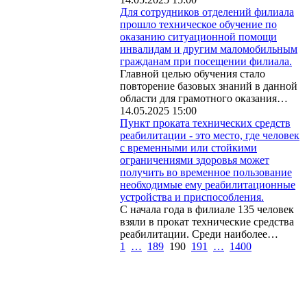
Для сотрудников отделений филиала
прошло техническое обучение по
оказанию ситуационной помощи
инвалидам и другим маломобильным
гражданам при посещении филиала.
Главной целью обучения стало
повторение базовых знаний в данной
области для грамотного оказания…
14.05.2025 15:00
Пункт проката технических средств
реабилитации - это место, где человек
с временными или стойкими
ограничениями здоровья может
получить во временное пользование
необходимые ему реабилитационные
устройства и приспособления.
С начала года в филиале 135 человек
взяли в прокат технические средства
реабилитации. Среди наиболее…
1
…
189
190
191
…
1400