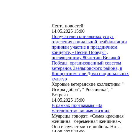
Лента новостей
14.05.2025 15:00
Получатели социальных услуг
отделения социальной реабилитации
приняли участие в праздничном
концерте, «Песни Победы",
посвященному 80-летию Великой
Победы, организованный советом
ветеранов Заельцовского района, в
Концертном зале Дома национальных
культур
Хоровые ветеранские коллективы "
Искры добра", " Россиянка", "
Встреча…
14.05.2025 15:00
В рамках программы «За
материнство, во имя жизни»
Мудрецы говорят: «Самая красивая
женщина - беременная женщина».
Она излучает мир и любовь. Но…
14.05.2025 15:00