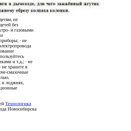
детям, не
детей без
ктро- и газовыми
 и
приборы; · не
 электропровода
зование
пользуйтесь
ми и т.д.; · не
 не храните в
юче-смазочные
елью,
 и лоджиях,
ационные
ией
Технологика
рода Новосибирска