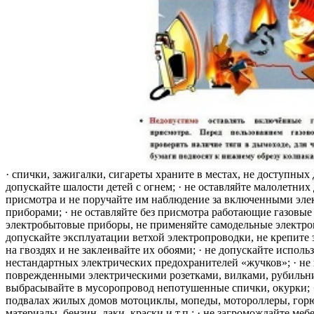
· спички, зажигалки, сигареты храните в местах, не доступных 
допускайте шалости детей с огнем; · не оставляйте малолетних 
присмотра и не поручайте им наблюдение за включенными эле
приборами; · не оставляйте без присмотра работающие газовые
электробытовые приборы, не применяйте самодельные электро
допускайте эксплуатации ветхой электропроводки, не крепите
на гвоздях и не заклеивайте их обоями; · не допускайте исполь
нестандартных электрических предохранителей «жучков»; · не 
поврежденными электрическими розетками, вилками, рубильника
выбрасывайте в мусоропровод непотушенные спички, окурки; ·
подвалах жилых домов мотоциклы, мопеды, мотороллеры, гор
материалы, бензин, лаки, краски и т.п.; · не загромождайте меб