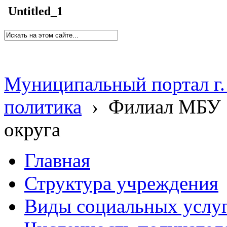
Untitled_1
Муниципальный портал г.
политика
›
Филиал МБУ 
округа
Главная
Структура учреждения
Виды социальных услу