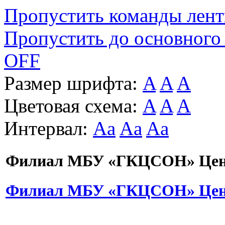
Пропустить команды лен
Пропустить до основного
OFF
Размер шрифта:
A
A
A
Цветовая схема:
A
A
A
Интервал:
Aa
Aa
Aa
Филиал МБУ «ГКЦСОН» Цент
Филиал МБУ «ГКЦСОН» Цент