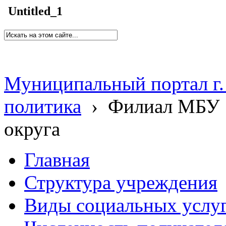
Untitled_1
Муниципальный портал г.
политика
›
Филиал МБУ 
округа
Главная
Структура учреждения
Виды социальных услу