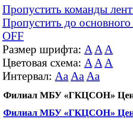
Пропустить команды лен
Пропустить до основного
OFF
Размер шрифта:
A
A
A
Цветовая схема:
A
A
A
Интервал:
Aa
Aa
Aa
Филиал МБУ «ГКЦСОН» Цент
Филиал МБУ «ГКЦСОН» Цент