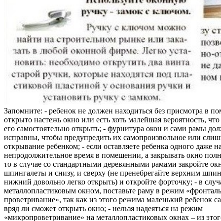
Запомните: - ребенок не должен находиться без присмотра в по
открыто настежь окно или есть хоть малейшая вероятность, чт
его самостоятельно открыть; - фурнитура окон и сами рамы до
исправны, чтобы предупредить их самопроизвольное или слиш
открывание ребенком; - если оставляете ребенка одного даже н
непродолжительное время в помещении, а закрывать окно полн
то в случае со стандартными деревянными рамами закройте ок
шпингалеты и снизу, и сверху (не пренебрегайте верхним шпин
нижний довольно легко открыть) и откройте форточку; - в случ
металлопластиковым окном, поставьте раму в режим «фронтал
проветривание», так как из этого режима маленький ребенок с
вряд ли сможет открыть окно; - нельзя надеяться на режим
«микропроветривание» на металлопластиковых окнах – из это