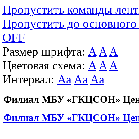
Пропустить команды лен
Пропустить до основного
OFF
Размер шрифта:
A
A
A
Цветовая схема:
A
A
A
Интервал:
Aa
Aa
Aa
Филиал МБУ «ГКЦСОН» Цент
Филиал МБУ «ГКЦСОН» Цент