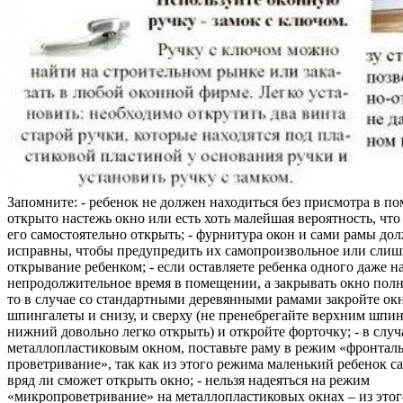
Запомните: - ребенок не должен находиться без присмотра в по
открыто настежь окно или есть хоть малейшая вероятность, чт
его самостоятельно открыть; - фурнитура окон и сами рамы до
исправны, чтобы предупредить их самопроизвольное или слиш
открывание ребенком; - если оставляете ребенка одного даже н
непродолжительное время в помещении, а закрывать окно полн
то в случае со стандартными деревянными рамами закройте ок
шпингалеты и снизу, и сверху (не пренебрегайте верхним шпин
нижний довольно легко открыть) и откройте форточку; - в случ
металлопластиковым окном, поставьте раму в режим «фронтал
проветривание», так как из этого режима маленький ребенок с
вряд ли сможет открыть окно; - нельзя надеяться на режим
«микропроветривание» на металлопластиковых окнах – из это