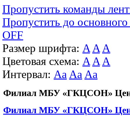
Пропустить команды лен
Пропустить до основного
OFF
Размер шрифта:
A
A
A
Цветовая схема:
A
A
A
Интервал:
Aa
Aa
Aa
Филиал МБУ «ГКЦСОН» Цент
Филиал МБУ «ГКЦСОН» Цент