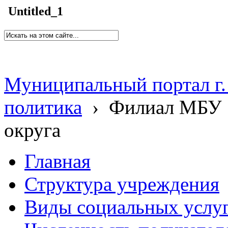
Untitled_1
Муниципальный портал г.
политика
›
Филиал МБУ 
округа
Главная
Структура учреждения
Виды социальных услу