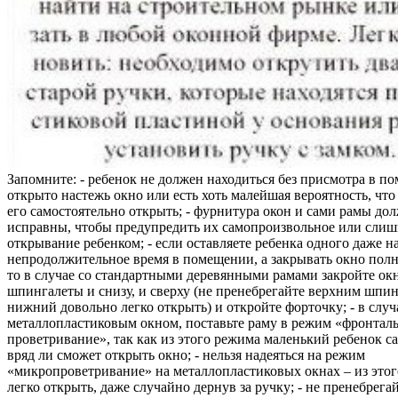
Запомните: - ребенок не должен находиться без присмотра в по
открыто настежь окно или есть хоть малейшая вероятность, чт
его самостоятельно открыть; - фурнитура окон и сами рамы до
исправны, чтобы предупредить их самопроизвольное или слиш
открывание ребенком; - если оставляете ребенка одного даже н
непродолжительное время в помещении, а закрывать окно полн
то в случае со стандартными деревянными рамами закройте ок
шпингалеты и снизу, и сверху (не пренебрегайте верхним шпин
нижний довольно легко открыть) и откройте форточку; - в случ
металлопластиковым окном, поставьте раму в режим «фронтал
проветривание», так как из этого режима маленький ребенок с
вряд ли сможет открыть окно; - нельзя надеяться на режим
«микропроветривание» на металлопластиковых окнах – из это
легко открыть, даже случайно дернув за ручку; - не пренебрега