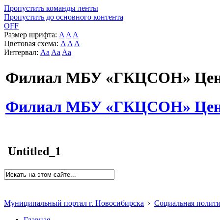
Пропустить команды ленты
Пропустить до основного контента
OFF
Размер шрифта:
A
A
A
Цветовая схема:
A
A
A
Интервал:
Aa
Aa
Aa
Филиал МБУ «ГКЦСОН» Цент
Филиал МБУ «ГКЦСОН» Цент
Untitled_1
Муниципальный портал г. Новосибирска
›
Социальная полит
Главная