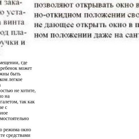
мещении, где
о ребенок может
лжны быть
ком легкое
а
остью не хотите,
но на
галетом, так как
ае с
ьное
амостоятельно
го режима окно
йте средствами