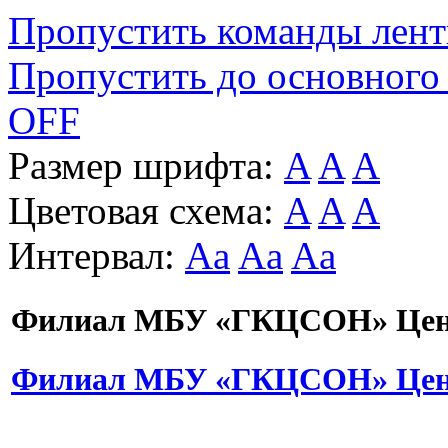
Пропустить команды лен
Пропустить до основного
OFF
Размер шрифта:
A
A
A
Цветовая схема:
A
A
A
Интервал:
Aa
Aa
Aa
Филиал МБУ «ГКЦСОН» Цент
Филиал МБУ «ГКЦСОН» Цент