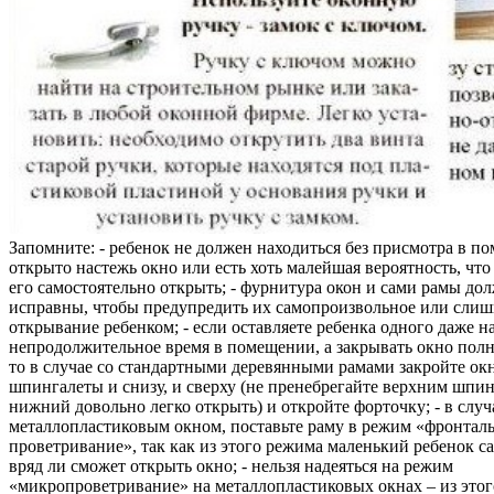
Запомните: - ребенок не должен находиться без присмотра в по
открыто настежь окно или есть хоть малейшая вероятность, чт
его самостоятельно открыть; - фурнитура окон и сами рамы до
исправны, чтобы предупредить их самопроизвольное или слиш
открывание ребенком; - если оставляете ребенка одного даже н
непродолжительное время в помещении, а закрывать окно полн
то в случае со стандартными деревянными рамами закройте ок
шпингалеты и снизу, и сверху (не пренебрегайте верхним шпин
нижний довольно легко открыть) и откройте форточку; - в случ
металлопластиковым окном, поставьте раму в режим «фронтал
проветривание», так как из этого режима маленький ребенок с
вряд ли сможет открыть окно; - нельзя надеяться на режим
«микропроветривание» на металлопластиковых окнах – из это