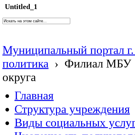
Untitled_1
Муниципальный портал г.
политика
›
Филиал МБУ 
округа
Главная
Структура учреждения
Виды социальных услу