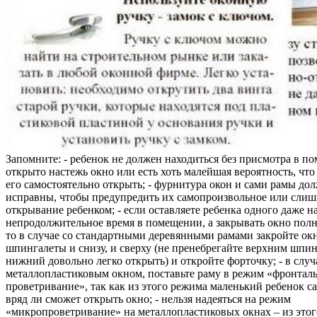
Запомните: - ребенок не должен находиться без присмотра в по
открыто настежь окно или есть хоть малейшая вероятность, чт
его самостоятельно открыть; - фурнитура окон и сами рамы до
исправны, чтобы предупредить их самопроизвольное или слиш
открывание ребенком; - если оставляете ребенка одного даже н
непродолжительное время в помещении, а закрывать окно полн
то в случае со стандартными деревянными рамами закройте ок
шпингалеты и снизу, и сверху (не пренебрегайте верхним шпин
нижний довольно легко открыть) и откройте форточку; - в случ
металлопластиковым окном, поставьте раму в режим «фронтал
проветривание», так как из этого режима маленький ребенок с
вряд ли сможет открыть окно; - нельзя надеяться на режим
«микропроветривание» на металлопластиковых окнах – из это