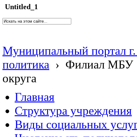
Untitled_1
Муниципальный портал г.
политика
›
Филиал МБУ 
округа
Главная
Структура учреждения
Виды социальных услу