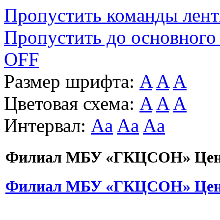
Пропустить команды лен
Пропустить до основного
OFF
Размер шрифта:
A
A
A
Цветовая схема:
A
A
A
Интервал:
Aa
Aa
Aa
Филиал МБУ «ГКЦСОН» Цент
Филиал МБУ «ГКЦСОН» Цент