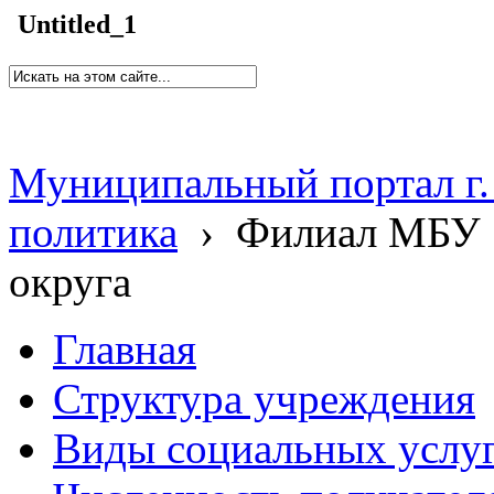
Untitled_1
Муниципальный портал г.
политика
›
Филиал МБУ 
округа
Главная
Структура учреждения
Виды социальных услу