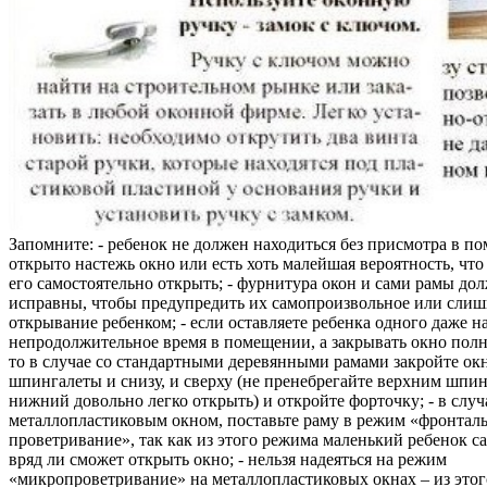
Запомните: - ребенок не должен находиться без присмотра в по
открыто настежь окно или есть хоть малейшая вероятность, чт
его самостоятельно открыть; - фурнитура окон и сами рамы до
исправны, чтобы предупредить их самопроизвольное или слиш
открывание ребенком; - если оставляете ребенка одного даже н
непродолжительное время в помещении, а закрывать окно полн
то в случае со стандартными деревянными рамами закройте ок
шпингалеты и снизу, и сверху (не пренебрегайте верхним шпин
нижний довольно легко открыть) и откройте форточку; - в случ
металлопластиковым окном, поставьте раму в режим «фронтал
проветривание», так как из этого режима маленький ребенок с
вряд ли сможет открыть окно; - нельзя надеяться на режим
«микропроветривание» на металлопластиковых окнах – из это