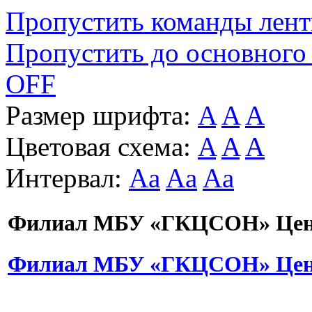
Пропустить команды лен
Пропустить до основного
OFF
Размер шрифта:
A
A
A
Цветовая схема:
A
A
A
Интервал:
Aa
Aa
Aa
Филиал МБУ «ГКЦСОН» Цент
Филиал МБУ «ГКЦСОН» Цент