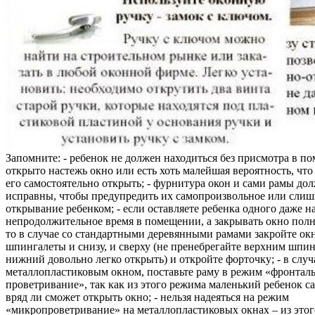
Запомните: - ребенок не должен находиться без присмотра в по
открыто настежь окно или есть хоть малейшая вероятность, чт
его самостоятельно открыть; - фурнитура окон и сами рамы до
исправны, чтобы предупредить их самопроизвольное или слиш
открывание ребенком; - если оставляете ребенка одного даже н
непродолжительное время в помещении, а закрывать окно полн
то в случае со стандартными деревянными рамами закройте ок
шпингалеты и снизу, и сверху (не пренебрегайте верхним шпин
нижний довольно легко открыть) и откройте форточку; - в случ
металлопластиковым окном, поставьте раму в режим «фронтал
проветривание», так как из этого режима маленький ребенок с
вряд ли сможет открыть окно; - нельзя надеяться на режим
«микропроветривание» на металлопластиковых окнах – из это