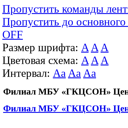
Пропустить команды лен
Пропустить до основного
OFF
Размер шрифта:
A
A
A
Цветовая схема:
A
A
A
Интервал:
Aa
Aa
Aa
Филиал МБУ «ГКЦСОН» Цент
Филиал МБУ «ГКЦСОН» Цент