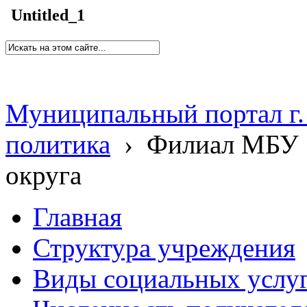
Untitled_1
Муниципальный портал г.
политика
›
Филиал МБУ 
округа
Главная
Структура учреждения
Виды социальных услу