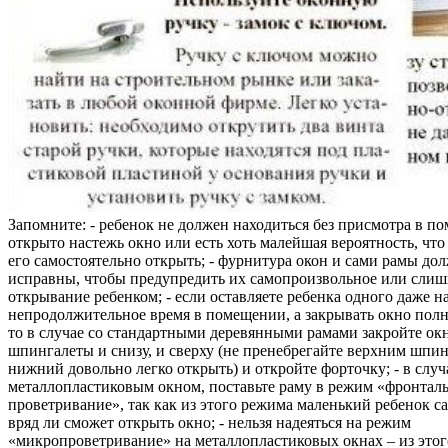
Запомните: - ребенок не должен находиться без присмотра в по
открыто настежь окно или есть хоть малейшая вероятность, чт
его самостоятельно открыть; - фурнитура окон и сами рамы до
исправны, чтобы предупредить их самопроизвольное или слиш
открывание ребенком; - если оставляете ребенка одного даже н
непродолжительное время в помещении, а закрывать окно полн
то в случае со стандартными деревянными рамами закройте ок
шпингалеты и снизу, и сверху (не пренебрегайте верхним шпин
нижний довольно легко открыть) и откройте форточку; - в случ
металлопластиковым окном, поставьте раму в режим «фронтал
проветривание», так как из этого режима маленький ребенок с
вряд ли сможет открыть окно; - нельзя надеяться на режим
«микропроветривание» на металлопластиковых окнах – из это