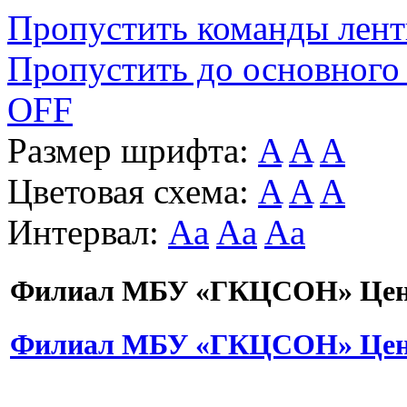
Пропустить команды лен
Пропустить до основного
OFF
Размер шрифта:
A
A
A
Цветовая схема:
A
A
A
Интервал:
Aa
Aa
Aa
Филиал МБУ «ГКЦСОН» Цент
Филиал МБУ «ГКЦСОН» Цент