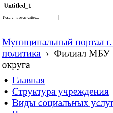
Untitled_1
Муниципальный портал г.
политика
›
Филиал МБУ 
округа
Главная
Структура учреждения
Виды социальных услу