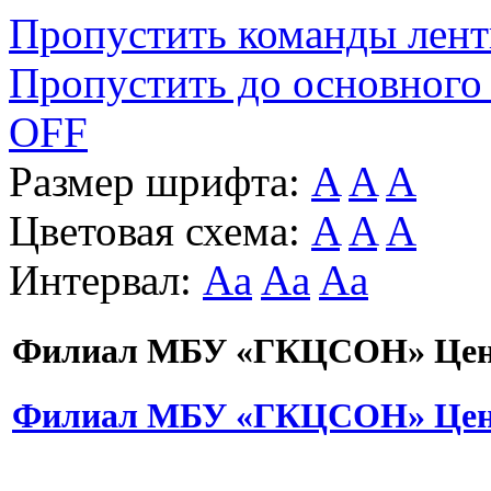
Пропустить команды лен
Пропустить до основного
OFF
Размер шрифта:
A
A
A
Цветовая схема:
A
A
A
Интервал:
Aa
Aa
Aa
Филиал МБУ «ГКЦСОН» Цент
Филиал МБУ «ГКЦСОН» Цент