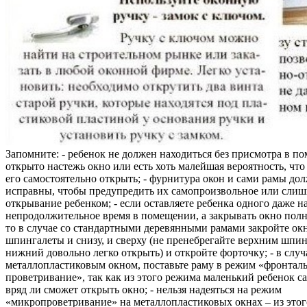
Запомните: - ребенок не должен находиться без присмотра в по
открыто настежь окно или есть хоть малейшая вероятность, чт
его самостоятельно открыть; - фурнитура окон и сами рамы до
исправны, чтобы предупредить их самопроизвольное или слиш
открывание ребенком; - если оставляете ребенка одного даже н
непродолжительное время в помещении, а закрывать окно полн
то в случае со стандартными деревянными рамами закройте ок
шпингалеты и снизу, и сверху (не пренебрегайте верхним шпин
нижний довольно легко открыть) и откройте форточку; - в случ
металлопластиковым окном, поставьте раму в режим «фронтал
проветривание», так как из этого режима маленький ребенок с
вряд ли сможет открыть окно; - нельзя надеяться на режим
«микропроветривание» на металлопластиковых окнах – из это