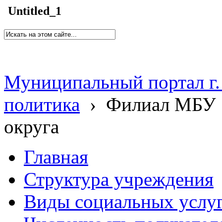
Untitled_1
Муниципальный портал г.
политика
›
Филиал МБУ 
округа
Главная
Структура учреждения
Виды социальных услу