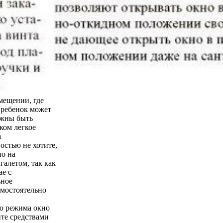
мещении, где
о ребенок может
лжны быть
ком легкое
а
остью не хотите,
но на
галетом, так как
ае с
ьное
амостоятельно
го режима окно
йте средствами