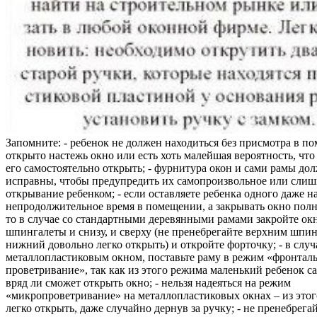
Запомните: - ребенок не должен находиться без присмотра в по
открыто настежь окно или есть хоть малейшая вероятность, чт
его самостоятельно открыть; - фурнитура окон и сами рамы до
исправны, чтобы предупредить их самопроизвольное или слиш
открывание ребенком; - если оставляете ребенка одного даже н
непродолжительное время в помещении, а закрывать окно полн
то в случае со стандартными деревянными рамами закройте ок
шпингалеты и снизу, и сверху (не пренебрегайте верхним шпин
нижний довольно легко открыть) и откройте форточку; - в случ
металлопластиковым окном, поставьте раму в режим «фронтал
проветривание», так как из этого режима маленький ребенок с
вряд ли сможет открыть окно; - нельзя надеяться на режим
«микропроветривание» на металлопластиковых окнах – из это
легко открыть, даже случайно дернув за ручку; - не пренебрега