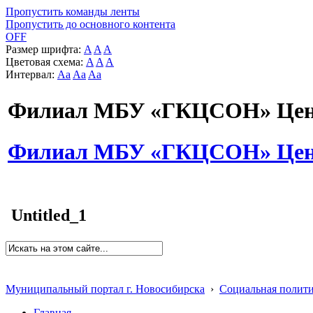
Пропустить команды ленты
Пропустить до основного контента
OFF
Размер шрифта:
A
A
A
Цветовая схема:
A
A
A
Интервал:
Aa
Aa
Aa
Филиал МБУ «ГКЦСОН» Цент
Филиал МБУ «ГКЦСОН» Цент
Untitled_1
Муниципальный портал г. Новосибирска
›
Социальная полит
Главная