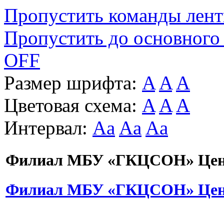
Пропустить команды лен
Пропустить до основного
OFF
Размер шрифта:
A
A
A
Цветовая схема:
A
A
A
Интервал:
Aa
Aa
Aa
Филиал МБУ «ГКЦСОН» Цент
Филиал МБУ «ГКЦСОН» Цент