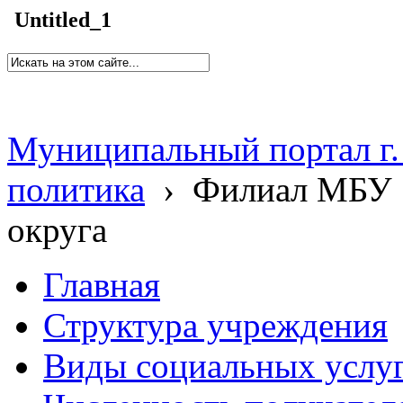
Untitled_1
Муниципальный портал г.
политика
›
Филиал МБУ 
округа
Главная
Структура учреждения
Виды социальных услу