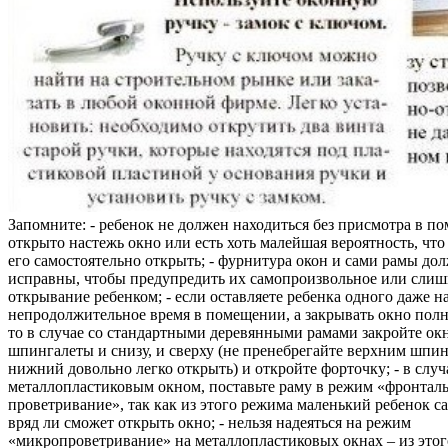
Запомните: - ребенок не должен находиться без присмотра в по
открыто настежь окно или есть хоть малейшая вероятность, чт
его самостоятельно открыть; - фурнитура окон и сами рамы до
исправны, чтобы предупредить их самопроизвольное или слиш
открывание ребенком; - если оставляете ребенка одного даже н
непродолжительное время в помещении, а закрывать окно полн
то в случае со стандартными деревянными рамами закройте ок
шпингалеты и снизу, и сверху (не пренебрегайте верхним шпин
нижний довольно легко открыть) и откройте форточку; - в случ
металлопластиковым окном, поставьте раму в режим «фронтал
проветривание», так как из этого режима маленький ребенок с
вряд ли сможет открыть окно; - нельзя надеяться на режим
«микропроветривание» на металлопластиковых окнах – из это