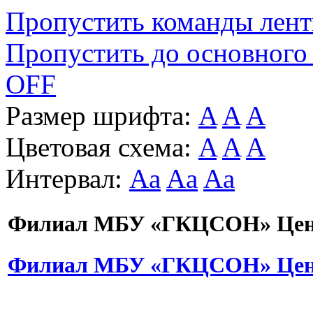
Пропустить команды лен
Пропустить до основного
OFF
Размер шрифта:
A
A
A
Цветовая схема:
A
A
A
Интервал:
Aa
Aa
Aa
Филиал МБУ «ГКЦСОН» Цент
Филиал МБУ «ГКЦСОН» Цент