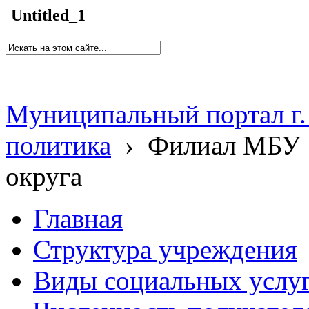
Untitled_1
Муниципальный портал г.
политика
›
Филиал МБУ 
округа
Главная
Структура учреждения
Виды социальных услу