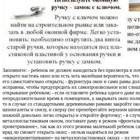
Запомните: - ребенок не должен находиться без присмотра в по
открыто настежь окно или есть хоть малейшая вероятность, чт
его самостоятельно открыть; - фурнитура окон и сами рамы до
исправны, чтобы предупредить их самопроизвольное или слиш
открывание ребенком; - если оставляете ребенка одного даже н
непродолжительное время в помещении, а закрывать окно полн
то в случае со стандартными деревянными рамами закройте ок
шпингалеты и снизу, и сверху (не пренебрегайте верхним шпин
нижний довольно легко открыть) и откройте форточку; - в случ
металлопластиковым окном, поставьте раму в режим «фронтал
проветривание», так как из этого режима маленький ребенок с
вряд ли сможет открыть окно; - нельзя надеяться на режим
«микропроветривание» на металлопластиковых окнах – из это