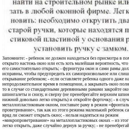
Запомните: - ребенок не должен находиться без присмотра в по
открыто настежь окно или есть хоть малейшая вероятность, чт
его самостоятельно открыть; - фурнитура окон и сами рамы до
исправны, чтобы предупредить их самопроизвольное или слиш
открывание ребенком; - если оставляете ребенка одного даже н
непродолжительное время в помещении, а закрывать окно полн
то в случае со стандартными деревянными рамами закройте ок
шпингалеты и снизу, и сверху (не пренебрегайте верхним шпин
нижний довольно легко открыть) и откройте форточку; - в случ
металлопластиковым окном, поставьте раму в режим «фронтал
проветривание», так как из этого режима маленький ребенок с
вряд ли сможет открыть окно; - нельзя надеяться на режим
«микропроветривание» на металлопластиковых окнах – из это
легко открыть, даже случайно дернув за ручку; - не пренебрега