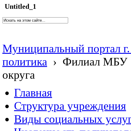
Untitled_1
Муниципальный портал г.
политика
›
Филиал МБУ 
округа
Главная
Структура учреждения
Виды социальных услу