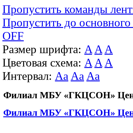
Пропустить команды лен
Пропустить до основного
OFF
Размер шрифта:
A
A
A
Цветовая схема:
A
A
A
Интервал:
Aa
Aa
Aa
Филиал МБУ «ГКЦСОН» Цент
Филиал МБУ «ГКЦСОН» Цент