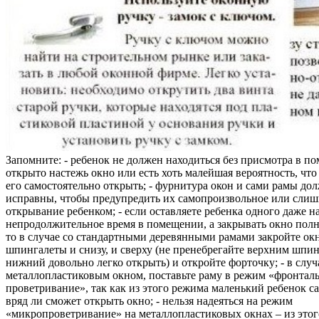
Запомните: - ребенок не должен находиться без присмотра в по
открыто настежь окно или есть хоть малейшая вероятность, чт
его самостоятельно открыть; - фурнитура окон и сами рамы до
исправны, чтобы предупредить их самопроизвольное или слиш
открывание ребенком; - если оставляете ребенка одного даже н
непродолжительное время в помещении, а закрывать окно полн
то в случае со стандартными деревянными рамами закройте ок
шпингалеты и снизу, и сверху (не пренебрегайте верхним шпин
нижний довольно легко открыть) и откройте форточку; - в случ
металлопластиковым окном, поставьте раму в режим «фронтал
проветривание», так как из этого режима маленький ребенок с
вряд ли сможет открыть окно; - нельзя надеяться на режим
«микропроветривание» на металлопластиковых окнах – из это