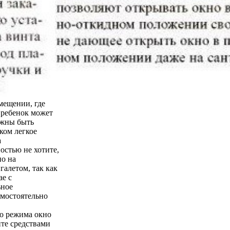
мещении, где
о ребенок может
лжны быть
ком легкое
а
остью не хотите,
но на
галетом, так как
ае с
ьное
амостоятельно
го режима окно
йте средствами