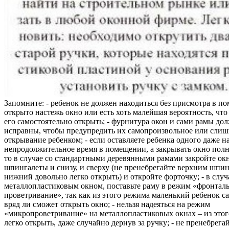
Запомните: - ребенок не должен находиться без присмотра в по
открыто настежь окно или есть хоть малейшая вероятность, чт
его самостоятельно открыть; - фурнитура окон и сами рамы до
исправны, чтобы предупредить их самопроизвольное или слиш
открывание ребенком; - если оставляете ребенка одного даже н
непродолжительное время в помещении, а закрывать окно полн
то в случае со стандартными деревянными рамами закройте ок
шпингалеты и снизу, и сверху (не пренебрегайте верхним шпин
нижний довольно легко открыть) и откройте форточку; - в случ
металлопластиковым окном, поставьте раму в режим «фронтал
проветривание», так как из этого режима маленький ребенок с
вряд ли сможет открыть окно; - нельзя надеяться на режим
«микропроветривание» на металлопластиковых окнах – из это
легко открыть, даже случайно дернув за ручку; - не пренебрега