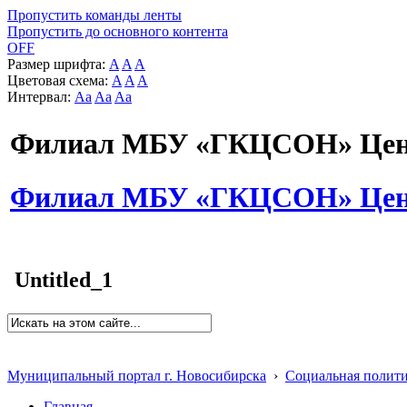
Пропустить команды ленты
Пропустить до основного контента
OFF
Размер шрифта:
A
A
A
Цветовая схема:
A
A
A
Интервал:
Aa
Aa
Aa
Филиал МБУ «ГКЦСОН» Цент
Филиал МБУ «ГКЦСОН» Цент
Untitled_1
Муниципальный портал г. Новосибирска
›
Социальная полит
Главная