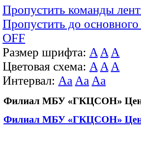
Пропустить команды лен
Пропустить до основного
OFF
Размер шрифта:
A
A
A
Цветовая схема:
A
A
A
Интервал:
Aa
Aa
Aa
Филиал МБУ «ГКЦСОН» Цент
Филиал МБУ «ГКЦСОН» Цент