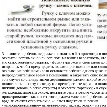
Запомните: - ребенок не должен находиться без присмотра в по
открыто настежь окно или есть хоть малейшая вероятность, чт
его самостоятельно открыть; - фурнитура окон и сами рамы до
исправны, чтобы предупредить их самопроизвольное или слиш
открывание ребенком; - если оставляете ребенка одного даже н
непродолжительное время в помещении, а закрывать окно полн
то в случае со стандартными деревянными рамами закройте ок
шпингалеты и снизу, и сверху (не пренебрегайте верхним шпин
нижний довольно легко открыть) и откройте форточку; - в случ
металлопластиковым окном, поставьте раму в режим «фронтал
проветривание», так как из этого режима маленький ребенок с
вряд ли сможет открыть окно; - нельзя надеяться на режим
«микропроветривание» на металлопластиковых окнах – из это