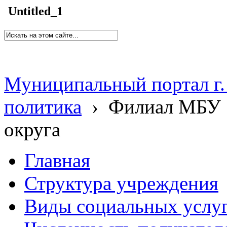
Untitled_1
Муниципальный портал г.
политика
›
Филиал МБУ 
округа
Главная
Структура учреждения
Виды социальных услу