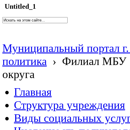
Untitled_1
Муниципальный портал г.
политика
›
Филиал МБУ 
округа
Главная
Структура учреждения
Виды социальных услу