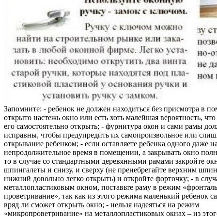
Запомните: - ребенок не должен находиться без присмотра в по
открыто настежь окно или есть хоть малейшая вероятность, чт
его самостоятельно открыть; - фурнитура окон и сами рамы до
исправны, чтобы предупредить их самопроизвольное или слиш
открывание ребенком; - если оставляете ребенка одного даже н
непродолжительное время в помещении, а закрывать окно полн
то в случае со стандартными деревянными рамами закройте ок
шпингалеты и снизу, и сверху (не пренебрегайте верхним шпин
нижний довольно легко открыть) и откройте форточку; - в случ
металлопластиковым окном, поставьте раму в режим «фронтал
проветривание», так как из этого режима маленький ребенок с
вряд ли сможет открыть окно; - нельзя надеяться на режим
«микропроветривание» на металлопластиковых окнах – из это