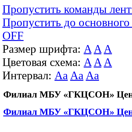
Пропустить команды лен
Пропустить до основного
OFF
Размер шрифта:
A
A
A
Цветовая схема:
A
A
A
Интервал:
Aa
Aa
Aa
Филиал МБУ «ГКЦСОН» Цент
Филиал МБУ «ГКЦСОН» Цент