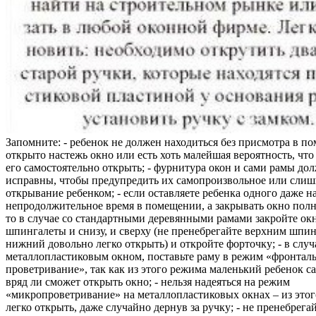
Запомните: - ребенок не должен находиться без присмотра в по
открыто настежь окно или есть хоть малейшая вероятность, чт
его самостоятельно открыть; - фурнитура окон и сами рамы до
исправны, чтобы предупредить их самопроизвольное или слиш
открывание ребенком; - если оставляете ребенка одного даже н
непродолжительное время в помещении, а закрывать окно полн
то в случае со стандартными деревянными рамами закройте ок
шпингалеты и снизу, и сверху (не пренебрегайте верхним шпин
нижний довольно легко открыть) и откройте форточку; - в случ
металлопластиковым окном, поставьте раму в режим «фронтал
проветривание», так как из этого режима маленький ребенок с
вряд ли сможет открыть окно; - нельзя надеяться на режим
«микропроветривание» на металлопластиковых окнах – из это
легко открыть, даже случайно дернув за ручку; - не пренебрега