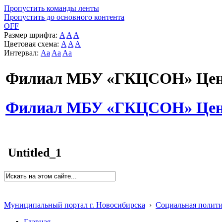
Пропустить команды ленты
Пропустить до основного контента
OFF
Размер шрифта:
A
A
A
Цветовая схема:
A
A
A
Интервал:
Aa
Aa
Aa
Филиал МБУ «ГКЦСОН» Цент
Филиал МБУ «ГКЦСОН» Цент
Untitled_1
Муниципальный портал г. Новосибирска
›
Социальная полит
Главная