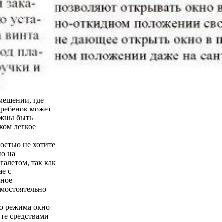
мещении, где
о ребенок может
лжны быть
ком легкое
а
остью не хотите,
но на
галетом, так как
ае с
ьное
амостоятельно
го режима окно
йте средствами