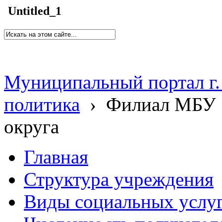
Untitled_1
Муниципальный портал г.
политика
›
Филиал МБУ 
округа
Главная
Структура учреждения
Виды социальных услу