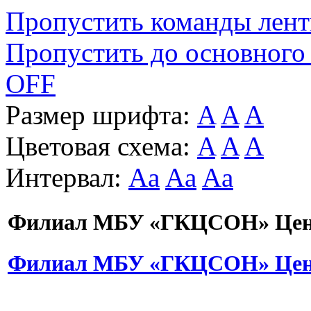
Пропустить команды лен
Пропустить до основного
OFF
Размер шрифта:
A
A
A
Цветовая схема:
A
A
A
Интервал:
Aa
Aa
Aa
Филиал МБУ «ГКЦСОН» Цент
Филиал МБУ «ГКЦСОН» Цент