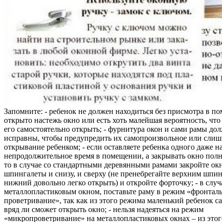
Запомните: - ребенок не должен находиться без присмотра в по
открыто настежь окно или есть хоть малейшая вероятность, чт
его самостоятельно открыть; - фурнитура окон и сами рамы до
исправны, чтобы предупредить их самопроизвольное или слиш
открывание ребенком; - если оставляете ребенка одного даже н
непродолжительное время в помещении, а закрывать окно полн
то в случае со стандартными деревянными рамами закройте ок
шпингалеты и снизу, и сверху (не пренебрегайте верхним шпин
нижний довольно легко открыть) и откройте форточку; - в случ
металлопластиковым окном, поставьте раму в режим «фронтал
проветривание», так как из этого режима маленький ребенок с
вряд ли сможет открыть окно; - нельзя надеяться на режим
«микропроветривание» на металлопластиковых окнах – из это