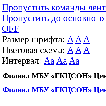
Пропустить команды лен
Пропустить до основного
OFF
Размер шрифта:
A
A
A
Цветовая схема:
A
A
A
Интервал:
Aa
Aa
Aa
Филиал МБУ «ГКЦСОН» Цент
Филиал МБУ «ГКЦСОН» Цент