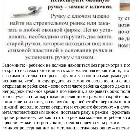
Запомните: - ребенок не должен находиться без присмотра в по
открыто настежь окно или есть хоть малейшая вероятность, чт
его самостоятельно открыть; - фурнитура окон и сами рамы до
исправны, чтобы предупредить их самопроизвольное или слиш
открывание ребенком; - если оставляете ребенка одного даже н
непродолжительное время в помещении, а закрывать окно полн
то в случае со стандартными деревянными рамами закройте ок
шпингалеты и снизу, и сверху (не пренебрегайте верхним шпин
нижний довольно легко открыть) и откройте форточку; - в случ
металлопластиковым окном, поставьте раму в режим «фронтал
проветривание», так как из этого режима маленький ребенок с
вряд ли сможет открыть окно; - нельзя надеяться на режим
«микропроветривание» на металлопластиковых окнах – из это