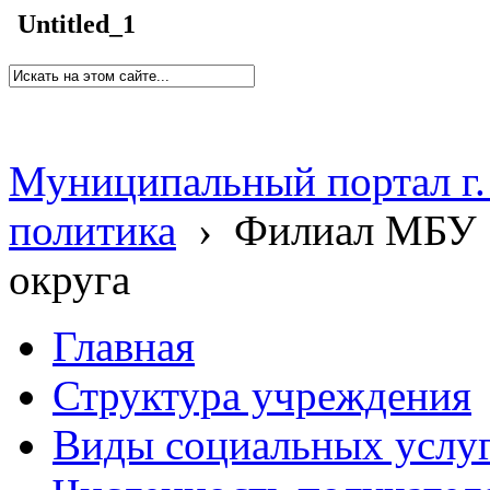
Untitled_1
Муниципальный портал г.
политика
›
Филиал МБУ 
округа
Главная
Структура учреждения
Виды социальных услу