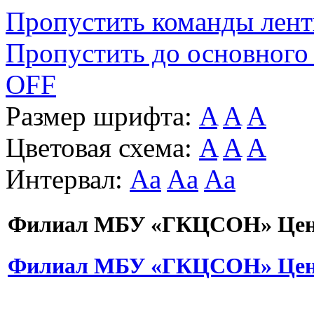
Пропустить команды лен
Пропустить до основного
OFF
Размер шрифта:
A
A
A
Цветовая схема:
A
A
A
Интервал:
Aa
Aa
Aa
Филиал МБУ «ГКЦСОН» Цент
Филиал МБУ «ГКЦСОН» Цент