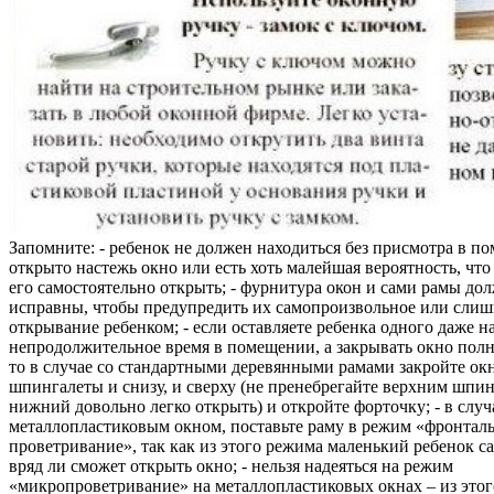
Запомните: - ребенок не должен находиться без присмотра в по
открыто настежь окно или есть хоть малейшая вероятность, чт
его самостоятельно открыть; - фурнитура окон и сами рамы до
исправны, чтобы предупредить их самопроизвольное или слиш
открывание ребенком; - если оставляете ребенка одного даже н
непродолжительное время в помещении, а закрывать окно полн
то в случае со стандартными деревянными рамами закройте ок
шпингалеты и снизу, и сверху (не пренебрегайте верхним шпин
нижний довольно легко открыть) и откройте форточку; - в случ
металлопластиковым окном, поставьте раму в режим «фронтал
проветривание», так как из этого режима маленький ребенок с
вряд ли сможет открыть окно; - нельзя надеяться на режим
«микропроветривание» на металлопластиковых окнах – из это