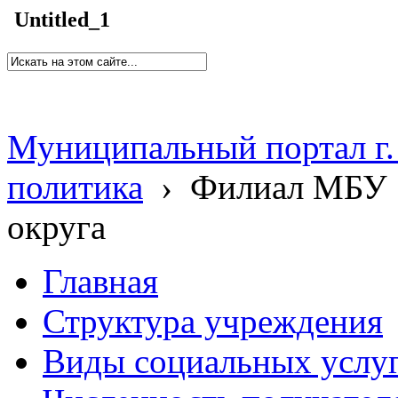
Untitled_1
Муниципальный портал г.
политика
›
Филиал МБУ 
округа
Главная
Структура учреждения
Виды социальных услу