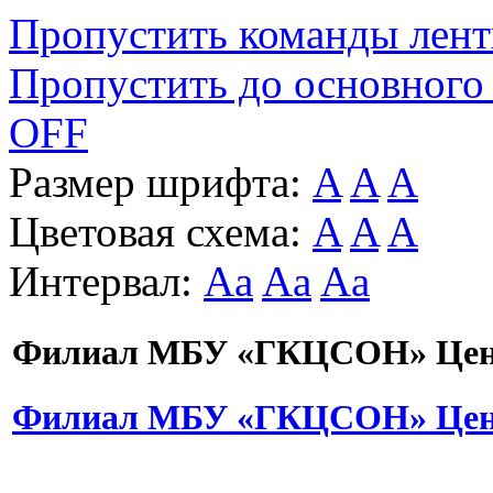
Пропустить команды лен
Пропустить до основного
OFF
Размер шрифта:
A
A
A
Цветовая схема:
A
A
A
Интервал:
Aa
Aa
Aa
Филиал МБУ «ГКЦСОН» Цент
Филиал МБУ «ГКЦСОН» Цент