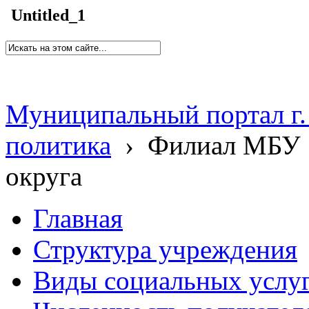
Untitled_1
Муниципальный портал г.
политика
›
Филиал МБУ 
округа
Главная
Структура учреждения
Виды социальных услу