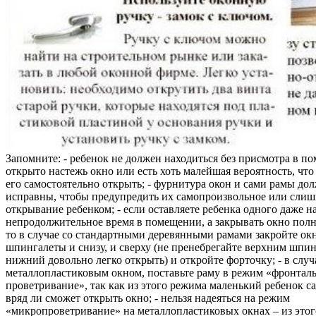
Запомните: - ребенок не должен находиться без присмотра в по
открыто настежь окно или есть хоть малейшая вероятность, чт
его самостоятельно открыть; - фурнитура окон и сами рамы до
исправны, чтобы предупредить их самопроизвольное или слиш
открывание ребенком; - если оставляете ребенка одного даже н
непродолжительное время в помещении, а закрывать окно полн
то в случае со стандартными деревянными рамами закройте ок
шпингалеты и снизу, и сверху (не пренебрегайте верхним шпин
нижний довольно легко открыть) и откройте форточку; - в случ
металлопластиковым окном, поставьте раму в режим «фронтал
проветривание», так как из этого режима маленький ребенок с
вряд ли сможет открыть окно; - нельзя надеяться на режим
«микропроветривание» на металлопластиковых окнах – из это