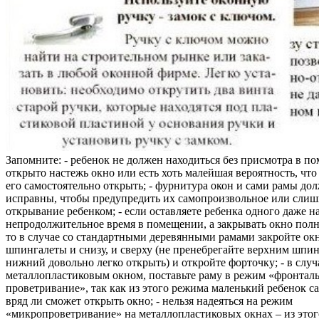
Запомните: - ребенок не должен находиться без присмотра в по
открыто настежь окно или есть хоть малейшая вероятность, чт
его самостоятельно открыть; - фурнитура окон и сами рамы до
исправны, чтобы предупредить их самопроизвольное или слиш
открывание ребенком; - если оставляете ребенка одного даже н
непродолжительное время в помещении, а закрывать окно полн
то в случае со стандартными деревянными рамами закройте ок
шпингалеты и снизу, и сверху (не пренебрегайте верхним шпин
нижний довольно легко открыть) и откройте форточку; - в случ
металлопластиковым окном, поставьте раму в режим «фронтал
проветривание», так как из этого режима маленький ребенок с
вряд ли сможет открыть окно; - нельзя надеяться на режим
«микропроветривание» на металлопластиковых окнах – из это