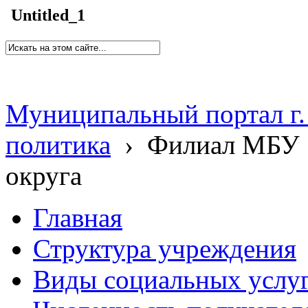
Untitled_1
Муниципальный портал г.
политика
›
Филиал МБУ 
округа
Главная
Структура учреждения
Виды социальных услу