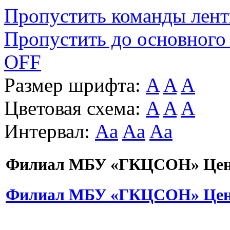
Пропустить команды лен
Пропустить до основного
OFF
Размер шрифта:
A
A
A
Цветовая схема:
A
A
A
Интервал:
Aa
Aa
Aa
Филиал МБУ «ГКЦСОН» Цент
Филиал МБУ «ГКЦСОН» Цент