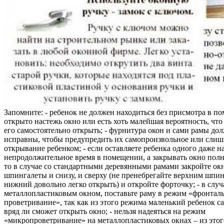
Запомните: - ребенок не должен находиться без присмотра в по
открыто настежь окно или есть хоть малейшая вероятность, чт
его самостоятельно открыть; - фурнитура окон и сами рамы до
исправны, чтобы предупредить их самопроизвольное или слиш
открывание ребенком; - если оставляете ребенка одного даже н
непродолжительное время в помещении, а закрывать окно полн
то в случае со стандартными деревянными рамами закройте ок
шпингалеты и снизу, и сверху (не пренебрегайте верхним шпин
нижний довольно легко открыть) и откройте форточку; - в случ
металлопластиковым окном, поставьте раму в режим «фронтал
проветривание», так как из этого режима маленький ребенок с
вряд ли сможет открыть окно; - нельзя надеяться на режим
«микропроветривание» на металлопластиковых окнах – из это