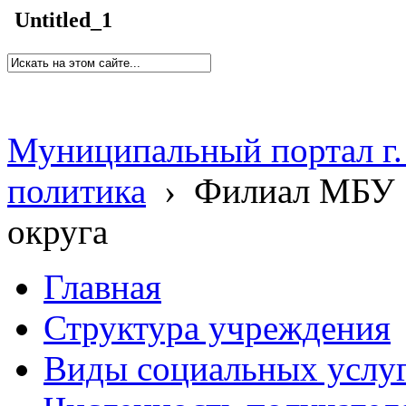
Untitled_1
Муниципальный портал г.
политика
›
Филиал МБУ 
округа
Главная
Структура учреждения
Виды социальных услу