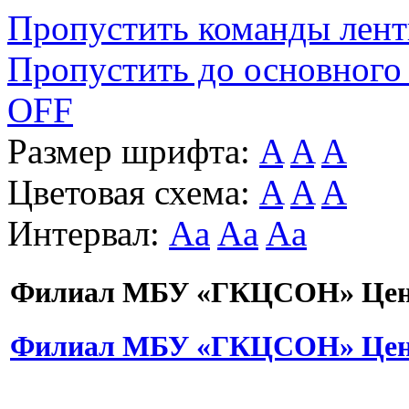
Пропустить команды лен
Пропустить до основного
OFF
Размер шрифта:
A
A
A
Цветовая схема:
A
A
A
Интервал:
Aa
Aa
Aa
Филиал МБУ «ГКЦСОН» Цент
Филиал МБУ «ГКЦСОН» Цент