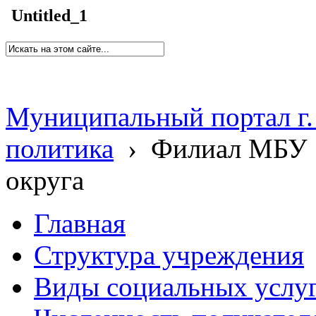
Untitled_1
Муниципальный портал г.
политика
›
Филиал МБУ 
округа
Главная
Структура учреждения
Виды социальных услу