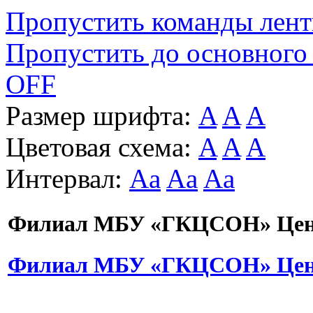
Пропустить команды лен
Пропустить до основного
OFF
Размер шрифта:
A
A
A
Цветовая схема:
A
A
A
Интервал:
Aa
Aa
Aa
Филиал МБУ «ГКЦСОН» Цент
Филиал МБУ «ГКЦСОН» Цент