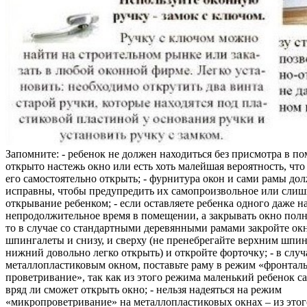
Запомните: - ребенок не должен находиться без присмотра в по
открыто настежь окно или есть хоть малейшая вероятность, чт
его самостоятельно открыть; - фурнитура окон и сами рамы до
исправны, чтобы предупредить их самопроизвольное или слиш
открывание ребенком; - если оставляете ребенка одного даже н
непродолжительное время в помещении, а закрывать окно полн
то в случае со стандартными деревянными рамами закройте ок
шпингалеты и снизу, и сверху (не пренебрегайте верхним шпин
нижний довольно легко открыть) и откройте форточку; - в случ
металлопластиковым окном, поставьте раму в режим «фронтал
проветривание», так как из этого режима маленький ребенок с
вряд ли сможет открыть окно; - нельзя надеяться на режим
«микропроветривание» на металлопластиковых окнах – из это