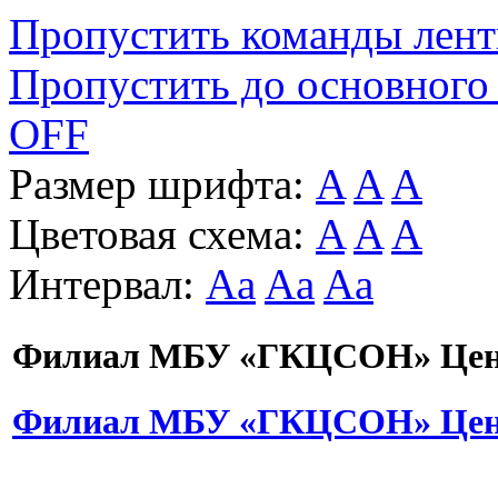
Пропустить команды лен
Пропустить до основного
OFF
Размер шрифта:
A
A
A
Цветовая схема:
A
A
A
Интервал:
Aa
Aa
Aa
Филиал МБУ «ГКЦСОН» Цент
Филиал МБУ «ГКЦСОН» Цент