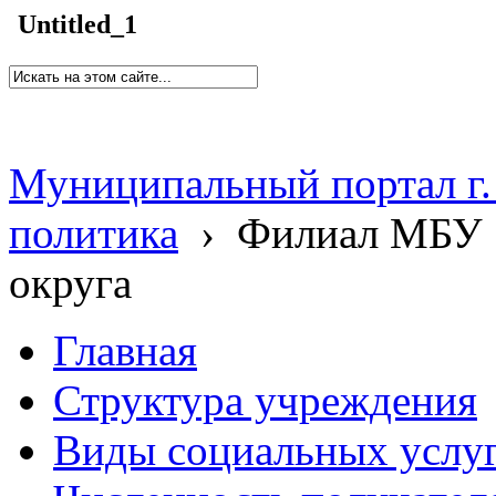
Untitled_1
Муниципальный портал г.
политика
›
Филиал МБУ 
округа
Главная
Структура учреждения
Виды социальных услу