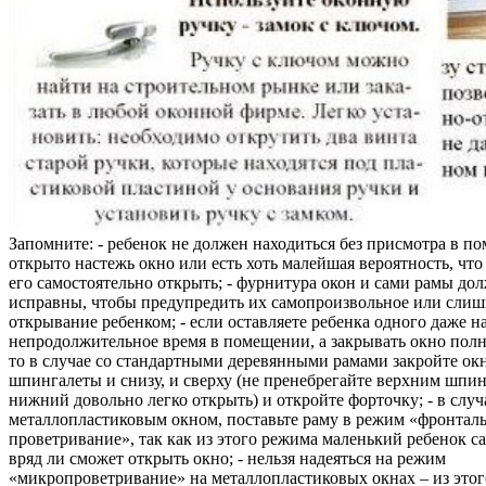
Запомните: - ребенок не должен находиться без присмотра в по
открыто настежь окно или есть хоть малейшая вероятность, чт
его самостоятельно открыть; - фурнитура окон и сами рамы до
исправны, чтобы предупредить их самопроизвольное или слиш
открывание ребенком; - если оставляете ребенка одного даже н
непродолжительное время в помещении, а закрывать окно полн
то в случае со стандартными деревянными рамами закройте ок
шпингалеты и снизу, и сверху (не пренебрегайте верхним шпин
нижний довольно легко открыть) и откройте форточку; - в случ
металлопластиковым окном, поставьте раму в режим «фронтал
проветривание», так как из этого режима маленький ребенок с
вряд ли сможет открыть окно; - нельзя надеяться на режим
«микропроветривание» на металлопластиковых окнах – из это