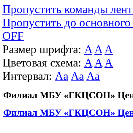
Пропустить команды лен
Пропустить до основного
OFF
Размер шрифта:
A
A
A
Цветовая схема:
A
A
A
Интервал:
Aa
Aa
Aa
Филиал МБУ «ГКЦСОН» Цент
Филиал МБУ «ГКЦСОН» Цент