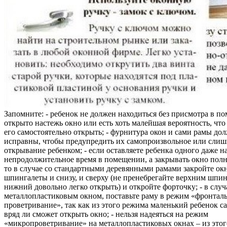
Запомните: - ребенок не должен находиться без присмотра в по
открыто настежь окно или есть хоть малейшая вероятность, чт
его самостоятельно открыть; - фурнитура окон и сами рамы до
исправны, чтобы предупредить их самопроизвольное или слиш
открывание ребенком; - если оставляете ребенка одного даже н
непродолжительное время в помещении, а закрывать окно полн
то в случае со стандартными деревянными рамами закройте ок
шпингалеты и снизу, и сверху (не пренебрегайте верхним шпин
нижний довольно легко открыть) и откройте форточку; - в случ
металлопластиковым окном, поставьте раму в режим «фронтал
проветривание», так как из этого режима маленький ребенок с
вряд ли сможет открыть окно; - нельзя надеяться на режим
«микропроветривание» на металлопластиковых окнах – из это