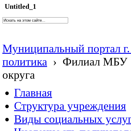
Untitled_1
Муниципальный портал г.
политика
›
Филиал МБУ 
округа
Главная
Структура учреждения
Виды социальных услу