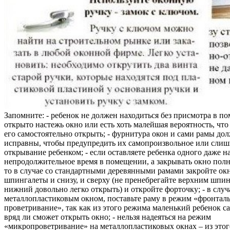
Запомните: - ребенок не должен находиться без присмотра в по
открыто настежь окно или есть хоть малейшая вероятность, чт
его самостоятельно открыть; - фурнитура окон и сами рамы до
исправны, чтобы предупредить их самопроизвольное или слиш
открывание ребенком; - если оставляете ребенка одного даже н
непродолжительное время в помещении, а закрывать окно полн
то в случае со стандартными деревянными рамами закройте ок
шпингалеты и снизу, и сверху (не пренебрегайте верхним шпин
нижний довольно легко открыть) и откройте форточку; - в случ
металлопластиковым окном, поставьте раму в режим «фронтал
проветривание», так как из этого режима маленький ребенок с
вряд ли сможет открыть окно; - нельзя надеяться на режим
«микропроветривание» на металлопластиковых окнах – из это