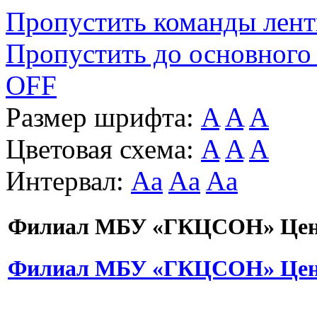
Пропустить команды лен
Пропустить до основного
OFF
Размер шрифта:
A
A
A
Цветовая схема:
A
A
A
Интервал:
Aa
Aa
Aa
Филиал МБУ «ГКЦСОН» Цент
Филиал МБУ «ГКЦСОН» Цент