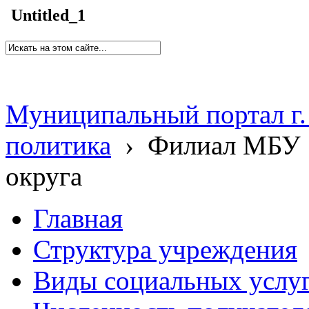
Untitled_1
Муниципальный портал г.
политика
›
Филиал МБУ 
округа
Главная
Структура учреждения
Виды социальных услу