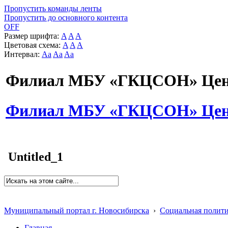
Пропустить команды ленты
Пропустить до основного контента
OFF
Размер шрифта:
A
A
A
Цветовая схема:
A
A
A
Интервал:
Aa
Aa
Aa
Филиал МБУ «ГКЦСОН» Цент
Филиал МБУ «ГКЦСОН» Цент
Untitled_1
Муниципальный портал г. Новосибирска
›
Социальная полит
Главная