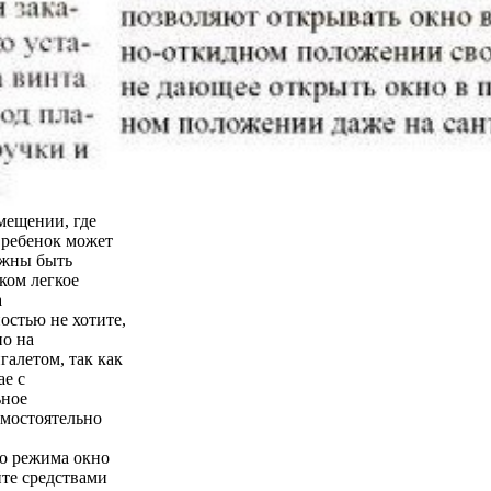
мещении, где
о ребенок может
лжны быть
ком легкое
а
остью не хотите,
но на
галетом, так как
ае с
ьное
амостоятельно
го режима окно
йте средствами