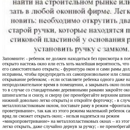
Запомните: - ребенок не должен находиться без присмотра в по
открыто настежь окно или есть хоть малейшая вероятность, чт
его самостоятельно открыть; - фурнитура окон и сами рамы до
исправны, чтобы предупредить их самопроизвольное или слиш
открывание ребенком; - если оставляете ребенка одного даже н
непродолжительное время в помещении, а закрывать окно полн
то в случае со стандартными деревянными рамами закройте ок
шпингалеты и снизу, и сверху (не пренебрегайте верхним шпин
нижний довольно легко открыть) и откройте форточку; - в случ
металлопластиковым окном, поставьте раму в режим «фронтал
проветривание», так как из этого режима маленький ребенок с
вряд ли сможет открыть окно; - нельзя надеяться на режим
«микропроветривание» на металлопластиковых окнах – из это
легко открыть, даже случайно дернув за ручку; - не пренебрега